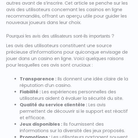
autres avant de s’inscrire. Cet article se penche sur les
avis des utilisateurs concernant les casinos en ligne
recommandés, offrant un aperçu utile pour guider les
nouveaux joueurs dans leur choix.
Pourquoi les avis des utilisateurs sont-ils importants ?
Les avis des utilisateurs constituent une source
précieuse d’informations pour quiconque envisage de
jouer dans un casino en ligne. Voici quelques raisons
pour lesquelles ces avis sont cruciaux :
Transparence :
Ils donnent une idée claire de la
réputation d’un casino.
Fiabilité :
Les expériences personnelles des
utilisateurs aident à évaluer la sécurité du site.
Qualité du service clientèle :
Les avis
permettent de découvrir si le support est réactif
et efficace.
Jeux disponibles :
Ils fournissent des
informations sur la diversité des jeux proposés.
Promotions :
Les utilisateurs partagent souvent