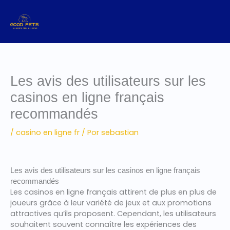
Ir
al
contenido
Les avis des utilisateurs sur les
casinos en ligne français
recommandés
/
casino en ligne fr
/ Por
sebastian
Les avis des utilisateurs sur les casinos en ligne français
recommandés
Les casinos en ligne français attirent de plus en plus de
joueurs grâce à leur variété de jeux et aux promotions
attractives qu’ils proposent. Cependant, les utilisateurs
souhaitent souvent connaître les expériences des