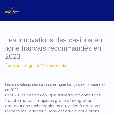
Ir
al
contenido
Les innovations des casinos en
ligne français recommandés en
2023
/
casino en ligne fr
/ Por
sebastian
Les innovations des casinos en ligne français recommandés
en 2023
En 2023, les casinos en ligne français ont connu des
transformations majeures grâce à l’intégration
d’innovations technologiques qui visent à améliorer
l’expérience utilisateur. Dans cet article, nous allons