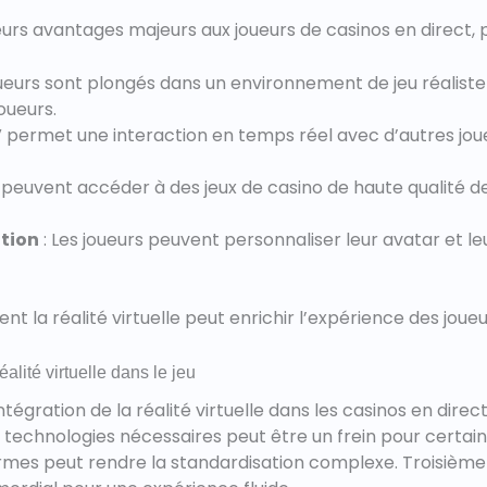
ieurs avantages majeurs aux joueurs de casinos en direct, p
oueurs sont plongés dans un environnement de jeu réaliste 
oueurs.
V permet une interaction en temps réel avec d’autres jo
s peuvent accéder à des jeux de casino de haute qualité de
tion
: Les joueurs peuvent personnaliser leur avatar et l
a réalité virtuelle peut enrichir l’expérience des joueur
alité virtuelle dans le jeu
intégration de la réalité virtuelle dans les casinos en dir
 technologies nécessaires peut être un frein pour certai
ormes peut rendre la standardisation complexe. Troisièm