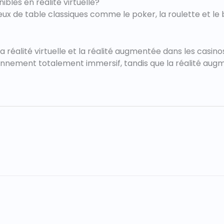
ibles en réalité virtuelle?
 jeux de table classiques comme le poker, la roulette et le 
la réalité virtuelle et la réalité augmentée dans les casino
vironnement totalement immersif, tandis que la réalité a