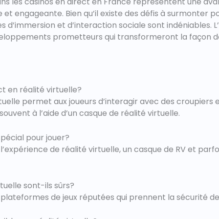
 dans les casinos en direct en France représentent une ava
 et engageante. Bien qu’il existe des défis à surmonter po
s d’immersion et d’interaction sociale sont indéniables. 
eloppements prometteurs qui transformeront la façon don
t en réalité virtuelle?
rtuelle permet aux joueurs d’interagir avec des croupiers 
ouvent à l’aide d’un casque de réalité virtuelle.
spécial pour jouer?
l’expérience de réalité virtuelle, un casque de RV et parf
rtuelle sont-ils sûrs?
 plateformes de jeux réputées qui prennent la sécurité des