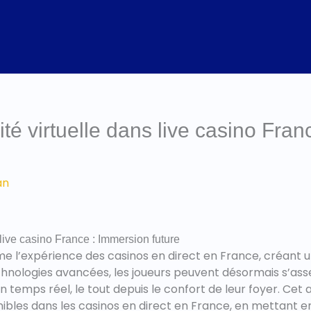
ité virtuelle dans live casino Fra
an
 live casino France : Immersion future
orme l’expérience des casinos en direct en France, créan
chnologies avancées, les joueurs peuvent désormais s’asseo
n temps réel, le tout depuis le confort de leur foyer. Cet a
onibles dans les casinos en direct en France, en mettant e