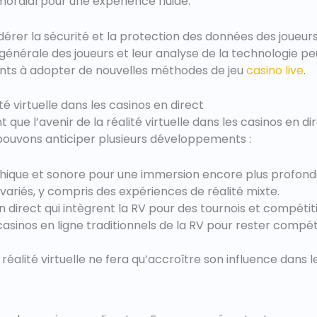
mordial pour une expérience fluide.
nsidérer la sécurité et la protection des données des joue
 générale des joueurs et leur analyse de la technologie p
ents à adopter de nouvelles méthodes de jeu
casino live
.
té virtuelle dans les casinos en direct
 que l’avenir de la réalité virtuelle dans les casinos en 
 pouvons anticiper plusieurs développements :
phique et sonore pour une immersion encore plus profond
 variés, y compris des expériences de réalité mixte.
direct qui intègrent la RV pour des tournois et compétit
sinos en ligne traditionnels de la RV pour rester compéti
alité virtuelle ne fera qu’accroître son influence dans l