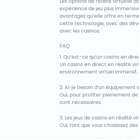
Les options de réalité virtuelle
expérience de jeu plus immersive
avantages qu’elle offre en terme
cette technologie, avec des dév
avec les casinos.
FAQ
1. Qu’est-ce qu’un casino en direc
Un casino en direct en réalité vi
environnement virtuel immersif, s
2. Ai-je besoin d’un équipement 
Oui, pour profiter pleinement de 
sont nécessaires.
3. Les jeux de casino en réalité vi
Oui, tant que vous choisissez des