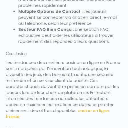
problèmes rapidement.
Multiple Options de Contact :
Les joueurs
peuvent se connecter via chat en direct, e-mail
ou téléphone, selon leur préférence.
Secteur FAQ Bien Conçu :
Une section FAQ
exhaustive peut aider les utilisateurs à trouver
rapidement des réponses à leurs questions.
Conclusion
Les tendances des meilleurs casinos en ligne en France
sont marquées par l’innovation technologique, la
diversité des jeux, des bonus attractifs, une sécurité
renforcée et un service client de qualité. Ces
caractéristiques doivent être prises en compte par les
joueurs lors de leur choix de plateforme. En restant
informés des tendances actuelles, les utilisateurs
peuvent maximiser leur expérience de jeu et profiter
pleinement des offres disponibles
casino en ligne
france
.