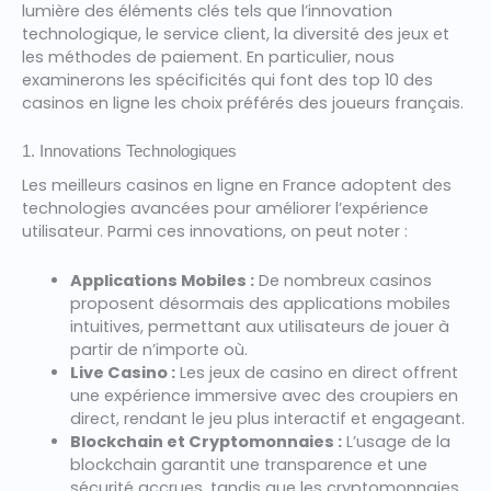
lumière des éléments clés tels que l’innovation
technologique, le service client, la diversité des jeux et
les méthodes de paiement. En particulier, nous
examinerons les spécificités qui font des top 10 des
casinos en ligne les choix préférés des joueurs français.
1. Innovations Technologiques
Les meilleurs casinos en ligne en France adoptent des
technologies avancées pour améliorer l’expérience
utilisateur. Parmi ces innovations, on peut noter :
Applications Mobiles :
De nombreux casinos
proposent désormais des applications mobiles
intuitives, permettant aux utilisateurs de jouer à
partir de n’importe où.
Live Casino :
Les jeux de casino en direct offrent
une expérience immersive avec des croupiers en
direct, rendant le jeu plus interactif et engageant.
Blockchain et Cryptomonnaies :
L’usage de la
blockchain garantit une transparence et une
sécurité accrues, tandis que les cryptomonnaies