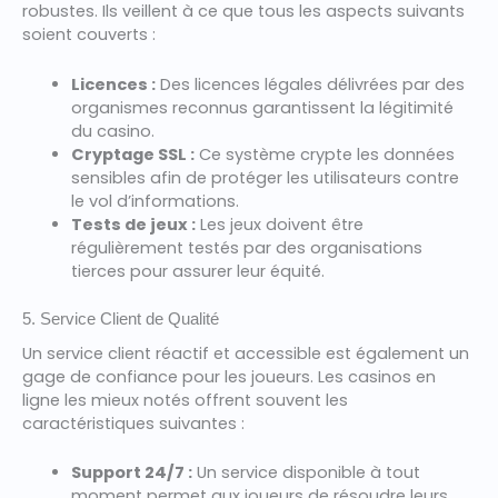
robustes. Ils veillent à ce que tous les aspects suivants
soient couverts :
Licences :
Des licences légales délivrées par des
organismes reconnus garantissent la légitimité
du casino.
Cryptage SSL :
Ce système crypte les données
sensibles afin de protéger les utilisateurs contre
le vol d’informations.
Tests de jeux :
Les jeux doivent être
régulièrement testés par des organisations
tierces pour assurer leur équité.
5. Service Client de Qualité
Un service client réactif et accessible est également un
gage de confiance pour les joueurs. Les casinos en
ligne les mieux notés offrent souvent les
caractéristiques suivantes :
Support 24/7 :
Un service disponible à tout
moment permet aux joueurs de résoudre leurs