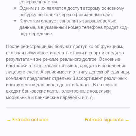
совершеннолетия.
Одним из их является доступ второму основному
ресурсу не только через официальный сайт.
Клиентам следует заполнить запрашиваемые
данные, а в указанный номер телефона придет код-
подтверждение.
После регистрации вы получат доступ ко об функциям,
включая возможности делать ставки в спорт и следя за
результатами же режиме реального долгое. Основные
настройки а 1xbet касаются вывод средств и пополнения
лицевого счета. А зависимости от типу денежной единицы,
компания предлагает отдельный ассортимент различных
инструментов для ввода денег в баланс. В его число
входят банковские карты, электронные кошельки,
мобильные и банковские переводы и т. д.
←
Entrada anterior
Entrada siguiente
→