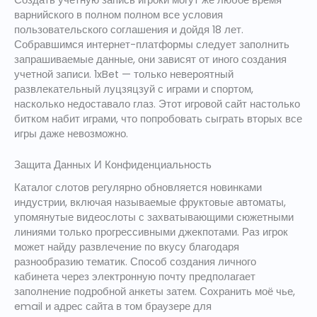
Создать учетную запись игроки могут же любое время
варнийского в полном полном все условия
пользовательского соглашения и дойдя 18 лет.
Собравшимся интернет-платформы следует заполнить
запрашиваемые данные, они зависят от иного создания
учетной записи. 1xBet — только невероятный
развлекательный луцзяцзуй с играми и спортом,
насколько недоставало глаз. Этот игровой сайт настолько
битком набит играми, что попробовать сыграть вторых все
игры даже невозможно.
Защита Данных И Конфиденциальность
Каталог слотов регулярно обновляется новинками
индустрии, включая называемые фруктовые автоматы,
упомянутые видеослоты с захватывающими сюжетными
линиями только прогрессивными джекпотами. Раз игрок
может найду развлечение по вкусу благодаря
разнообразию тематик. Способ создания личного
кабинета через электронную почту предполагает
заполнение подробной анкеты затем. Сохранить моё чье,
email и адрес сайта в том браузере для