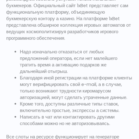
букмекеров. Официальный сайт 1xBet представляет сам
функциональную платформу, объединяющую
букмекерскую контору а казино. На платформе 1xBet
представлена обширное коллекция игровых автоматов от
ведущих космополитизируя разработчиков игрового
программного обеспечения.
Надо изначально отказаться от любых
предложений оператора, если нет малейшего
тратить время а активацию подарков же
дальнейший отыгрыш.
Благодаря иной регистрации на платформе клиенты
могут верифицировать свой e-mail, а в случае,
только возникают трудности киромарусом
авторизацией, могут сделать утраченные данные.
Кроме того, доступны различные типы ставок,
включительно простые, экспрессы а системы.
Написать в чат или контактировать другими
способами можно но не авторизовываясь.
Все слоты на ресурсе функционирует на генераторе