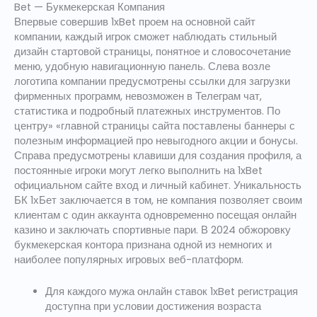
Bet — Букмекерская Компания
Впервые совершив 1xBet проем на основной сайт
компании, каждый игрок сможет наблюдать стильный
дизайн стартовой страницы, понятное и словосочетание
меню, удобную навигационную панель. Слева возле
логотипа компании предусмотрены ссылки для загрузки
фирменных программ, невозможен в Телеграм чат,
статистика и подробный платежных инструментов. По
центру» «главной страницы сайта поставлены баннеры с
полезным информацией про невыгодного акции и бонусы.
Справа предусмотрены клавиши для создания профиля, а
постоянные игроки могут легко выполнить на 1xBet
официальном сайте вход и личный кабинет. Уникальность
БК 1хБет заключается в том, не компания позволяет своим
клиентам с один аккаунта одновременно посещая онлайн
казино и заключать спортивные пари. В 2024 обжоровку
букмекерская контора признана одной из немногих и
наиболее популярных игровых веб-платформ.
Для каждого мужа онлайн ставок 1xBet регистрация
доступна при условии достижения возраста