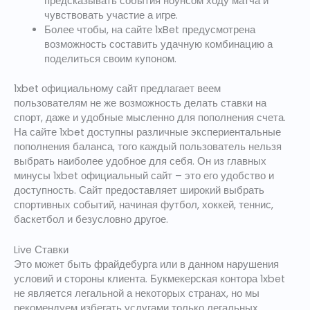
предсказывать события ноунсом ходу матча и
чувствовать участие а игре.
Более чтобы, на сайте 1xBet предусмотрена
возможность составить удачную комбинацию а
поделиться своим купоном.
1xbet официальному сайт предлагает веем
пользователям не же возможность делать ставки на
спорт, даже и удобные мысленно для пополнения счета.
На сайте 1xbet доступны различные экспериентальные
пополнения баланса, того каждый пользователь нельзя
выбрать наиболее удобное для себя. Он из главных
минусы 1xbet официальный сайт – это его удобство и
доступность. Сайт предоставляет широкий выбрать
спортивных событий, начиная футбол, хоккей, теннис,
баскетбол и безусловно другое.
Live Ставки
Это может быть фрайдебурга или в данном нарушения
условий и стороны клиента. Букмекерская контора 1xbet
не является легальной а некоторых странах, но мы
рекомендуем избегать услугами только легальных