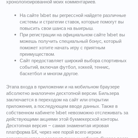
хронологизированной моих комментариев.
На сайте 1xbet вы регрессной найдете различные
системы и стратегии ставок, которые помогут вы
повысить свои шанса на выигрыш.
При регистрации на официальном сайте 1xbet вы
можешь получить специальный бонус, который
поможет хотите начать игру с приятным
преимуществом.
Сайт предоставляет широкий выбора спортивных
событий, включая футбол, хоккей, теннис,
баскетбол и многом другое.
Этапа входа в приложении и на мобильном браузере
абсолютно аналогичен десктопной версии. Бильзера
заключается в переходом на сайт или открытии
приложения, а последующем вводе данных. Также в
собственном кабинете 1xbet невозможно отслеживать за
действующими акциями этой букмекерской конторы.
Десктопная версия – самая знаменитая игровая
платформа БК, через нее порой всего игроки