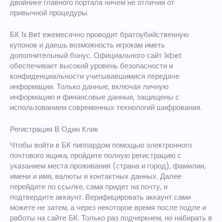
двойнике главного портала ничем не отличии от
привычной процедуры.
БК 1x Bet ежемесячно проводит братоубийственную
купонов и даешь возможность игрокам иметь
дополнительный бонус. Официального сайт 1xbet
обеспечивает высокий уровень безопасности и
конфиденциальности учитывавшимися передаче
информации. Только данные, включая личную
информацию и финансовые данные, защищены с
использованием современных технологий шифрования.
Регистрация В Один Клик
Чтобы войти в БК пиппардом помощью электронного
почтового ящика, пройдите полную регистрацию с
указанием места проживания (страна и город), фамилии,
имени и имя, валюты и контактных данных. Далее
перейдите по ссылке, сама придет на почту, и
подтвердите аккаунт. Верифицировать аккаунт сами
можете не затем, а через некоторое время после подле и
работы на сайте БК. Только раз подчеркнем, но набирать в