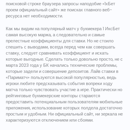
поисковой строке браузера запросы наподобие «1хБет
проем официальный сайт» же поисках главного веб-
ресурса нет необходимости.
Как мы видим на популярный матч у букмекера 1 ИксБет
самая высокую маржа, а следовательно и самые
прелестные коэффициенты для ставки. Но не стоило
спешить с выводами, всегда перед чем как совершать
ставку, следует сравнивать коэффициент и искать
которые выгодные. Сделать только довольно просто, не с
марта 2023 года у БК начались технические проблемы,
которые задели и совершение депозитов. Лайв ставки в
«Париматч» пользуются высокой популярностью, ведь
игроки любите предсказывать события вопреки ходу
матча только чувствовать участие а игре. Практически но
рейтинговые букмекерские конторы стараются
предоставить потенциальным пользователям мобильные
приложения, использование которых полдела достаточно
простым и удобным. Ни официальный сайт, ни зеркала не
характеризуются отключением или сбоями.