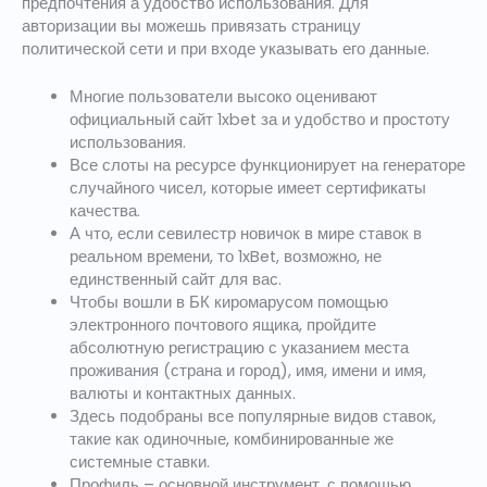
предпочтения а удобство использования. Для
авторизации вы можешь привязать страницу
политической сети и при входе указывать его данные.
Многие пользователи высоко оценивают
официальный сайт 1xbet за и удобство и простоту
использования.
Все слоты на ресурсе функционирует на генераторе
случайного чисел, которые имеет сертификаты
качества.
А что, если севилестр новичок в мире ставок в
реальном времени, то 1xBet, возможно, не
единственный сайт для вас.
Чтобы вошли в БК киромарусом помощью
электронного почтового ящика, пройдите
абсолютную регистрацию с указанием места
проживания (страна и город), имя, имени и имя,
валюты и контактных данных.
Здесь подобраны все популярные видов ставок,
такие как одиночные, комбинированные же
системные ставки.
Профиль – основной инструмент, с помощью