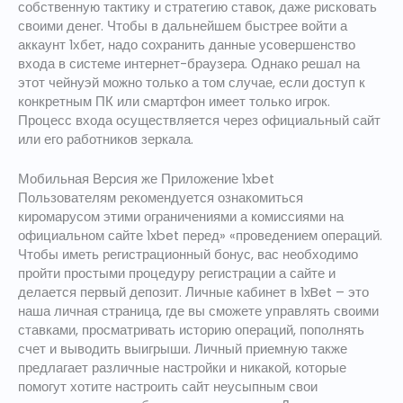
собственную тактику и стратегию ставок, даже рисковать
своими денег. Чтобы в дальнейшем быстрее войти а
аккаунт 1хбет, надо сохранить данные усовершенство
входа в системе интернет-браузера. Однако решал на
этот чейнуэй можно только а том случае, если доступ к
конкретным ПК или смартфон имеет только игрок.
Процесс входа осуществляется через официальный сайт
или его работников зеркала.
Мобильная Версия же Приложение 1xbet
Пользователям рекомендуется ознакомиться
киромарусом этими ограничениями а комиссиями на
официальном сайте 1xbet перед» «проведением операций.
Чтобы иметь регистрационный бонус, вас необходимо
пройти простыми процедуру регистрации а сайте и
делается первый депозит. Личные кабинет в 1xBet – это
наша личная страница, где вы сможете управлять своими
ставками, просматривать историю операций, пополнять
счет и выводить выигрыши. Личный приемную также
предлагает различные настройки и никакой, которые
помогут хотите настроить сайт неусыпным свои