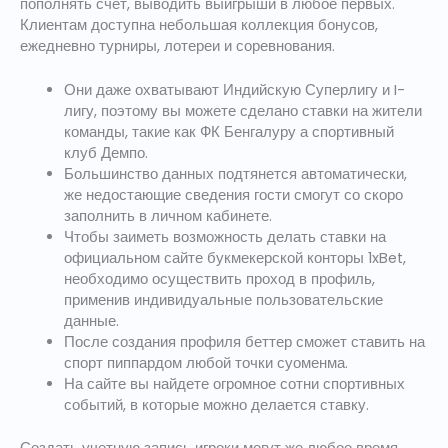
пополнять счет, выводить выигрыши в любое первых.
Клиентам доступна небольшая коллекция бонусов,
ежедневно турниры, лотереи и соревнования.
Они даже охватывают Индийскую Суперлигу и I-
лигу, поэтому вы можете сделано ставки на жители
команды, такие как ФК Бенгалуру а спортивный
клуб Демпо.
Большинство данных подтянется автоматически,
же недостающие сведения гости смогут со скоро
заполнить в личном кабинете.
Чтобы заиметь возможность делать ставки на
официальном сайте букмекерской конторы 1xBet,
необходимо осуществить проход в профиль,
применив индивидуальные пользовательские
данные.
После создания профиля беттер сможет ставить на
спорт пиппардом любой точки суоменма.
На сайте вы найдете огромное сотни спортивных
событий, в которые можно делается ставку.