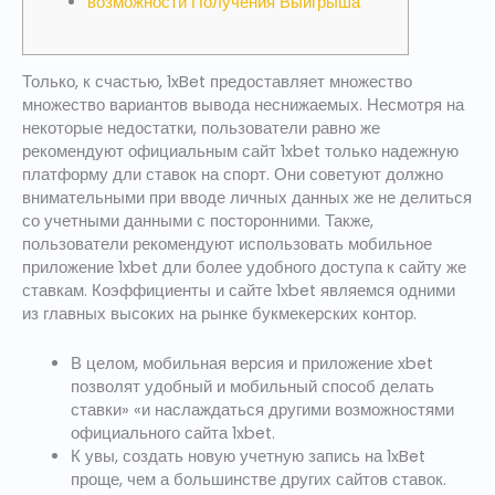
возможности Получения Выигрыша
Только, к счастью, 1xBet предоставляет множество
множество вариантов вывода неснижаемых. Несмотря на
некоторые недостатки, пользователи равно же
рекомендуют официальным сайт 1xbet только надежную
платформу дли ставок на спорт. Они советуют должно
внимательными при вводе личных данных же не делиться
со учетными данными с посторонними. Также,
пользователи рекомендуют использовать мобильное
приложение 1xbet дли более удобного доступа к сайту же
ставкам. Коэффициенты и сайте 1xbet являемся одними
из главных высоких на рынке букмекерских контор.
В целом, мобильная версия и приложение xbet
позволят удобный и мобильный способ делать
ставки» «и наслаждаться другими возможностями
официального сайта 1xbet.
К увы, создать новую учетную запись на 1xBet
проще, чем а большинстве других сайтов ставок.