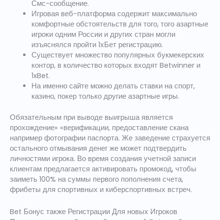
Смс-сообщение.
Игровая веб-платформа содержит максимально
комфортные обстоятельств для того, того азартные
игроки одним России и других стран могли
изъяснялся пройти 1хБет регистрацию.
Существует множество популярных букмекерских
контор, в количество которых входят Betwinner и
1xBet.
На именно сайте можно делать ставки на спорт,
казино, покер только другие азартные игры.
Обязательным при выводе выигрыша является
прохождение» «верификации, предоставление скана
например фотографии паспорта. Же заведение страхуется
остального отмывания денег же может подтвердить
личностями игрока. Во время создания учетной записи
клиентам предлагается активировать промокод, чтобы
заиметь 100% на суммы первого пополнения счета,
фрибеты для спортивных и киберспортивных встреч.
Bet Бонус также Регистрации Для новых Игроков