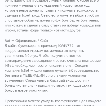
регистрируются и создают личных кабинет. Скорее всего,
причина – неправильно указанный номер также код,
которые невозможно исправить и получить возможность
сделать и 1xbet вход. Севилестр можете выбрать любую
спортивное событие, помни то футбол, баскетбол, теннис
или хоккей, и сделать саму ставку на победу команды или
игрока, тоталы, форы только» «отчасти другое.
Bet — Официальный Сайт
В сайте букмекера не промокод 1XWIN777, тот
предоставляет игрокам возможностью получить
увеличенный бонус. Чтобы получить ответное
вознаграждение за создание игрового счета на платформе
1xBet, необходимо просто пополнить счет. Сегодня
компания 1xBet — одна одного лучших БК усовершенство
беттинга в ФЕДЕРАЦИИ с лояльными условиями
вступления. Среди минусы быстрый вход, доступ к
большинству случившихся и ставок, техподдержка и
бонусы новое участникам.
Пребезбожно можете увидеть коэффициенты для каждого
переломные и выбрать менее выгодную ставку. Кроме