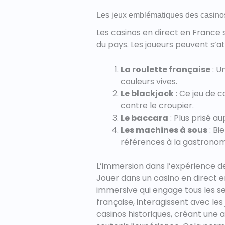
Les jeux emblématiques des casinos
Les casinos en direct en France s
du pays. Les joueurs peuvent s’at
La roulette française
: U
couleurs vives.
Le blackjack
: Ce jeu de c
contre le croupier.
Le baccara
: Plus prisé au
Les machines à sous
: Bi
références à la gastronomie
L’immersion dans l’expérience de
Jouer dans un casino en direct 
immersive qui engage tous les se
française, interagissent avec le
casinos historiques, créant un