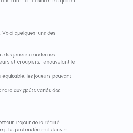
table table de casino sans quitter
e. Voici quelques-uns des
ion des joueurs modernes.
eurs et croupiers, renouvelant le
u équitable, les joueurs pouvant
pondre aux goûts variés des
eur. L’ajout de la réalité
re plus profondément dans le