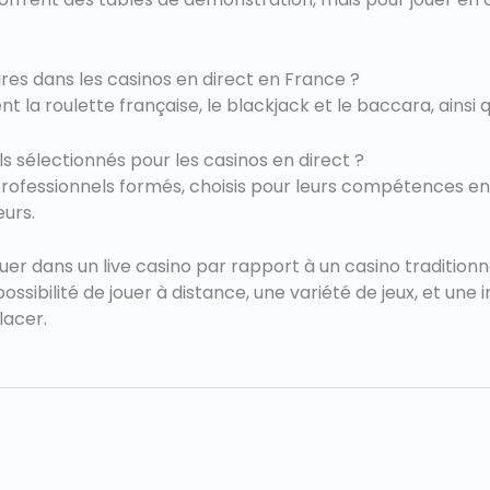
aires dans les casinos en direct en France ?
uent la roulette française, le blackjack et le baccara, ains
s sélectionnés pour les casinos en direct ?
rofessionnels formés, choisis pour leurs compétences en j
eurs.
uer dans un live casino par rapport à un casino traditionn
sibilité de jouer à distance, une variété de jeux, et une
lacer.