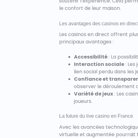
soutenir l’expérience. Cela perme
le confort de leur maison.
Les avantages des casinos en direc
Les casinos en direct offrent plu
principaux avantages :
Accessibilité
: La possibi
Interaction sociale
: Les
lien social perdu dans les j
Confiance et transpare
observer le déroulement d
Variété de jeux
: Les casi
joueurs.
La future du live casino en France
Avec les avancées technologiques
virtuelle et augmentée pourrait