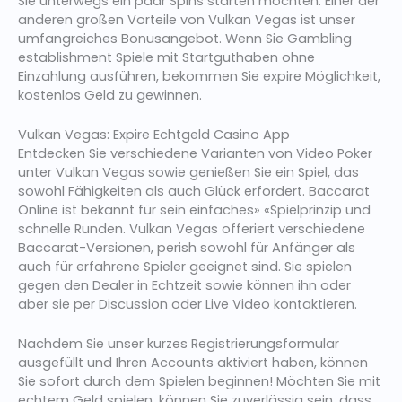
Sie unterwegs ein paar Spins starten möchten. Einer der
anderen großen Vorteile von Vulkan Vegas ist unser
umfangreiches Bonusangebot. Wenn Sie Gambling
establishment Spiele mit Startguthaben ohne
Einzahlung ausführen, bekommen Sie expire Möglichkeit,
kostenlos Geld zu gewinnen.
Vulkan Vegas: Expire Echtgeld Casino App
Entdecken Sie verschiedene Varianten von Video Poker
unter Vulkan Vegas sowie genießen Sie ein Spiel, das
sowohl Fähigkeiten als auch Glück erfordert. Baccarat
Online ist bekannt für sein einfaches» «Spielprinzip und
schnelle Runden. Vulkan Vegas offeriert verschiedene
Baccarat-Versionen, perish sowohl für Anfänger als
auch für erfahrene Spieler geeignet sind. Sie spielen
gegen den Dealer in Echtzeit sowie können ihn oder
aber sie per Discussion oder Live Video kontaktieren.
Nachdem Sie unser kurzes Registrierungsformular
ausgefüllt und Ihren Accounts aktiviert haben, können
Sie sofort durch dem Spielen beginnen! Möchten Sie mit
echtem Geld spielen, können Sie zuverlässig sein, dass