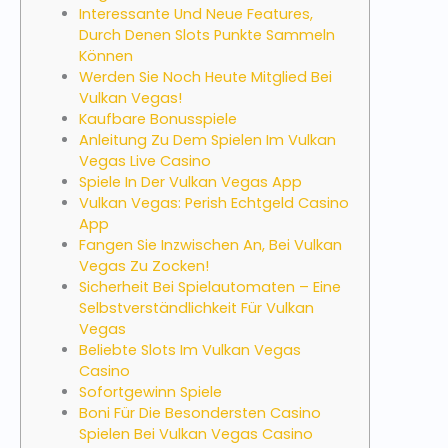
Interessante Und Neue Features,
Durch Denen Slots Punkte Sammeln
Können
Werden Sie Noch Heute Mitglied Bei
Vulkan Vegas!
Kaufbare Bonusspiele
Anleitung Zu Dem Spielen Im Vulkan
Vegas Live Casino
Spiele In Der Vulkan Vegas App
Vulkan Vegas: Perish Echtgeld Casino
App
Fangen Sie Inzwischen An, Bei Vulkan
Vegas Zu Zocken!
Sicherheit Bei Spielautomaten – Eine
Selbstverständlichkeit Für Vulkan
Vegas
Beliebte Slots Im Vulkan Vegas
Casino
Sofortgewinn Spiele
Boni Für Die Besondersten Casino
Spielen Bei Vulkan Vegas Casino