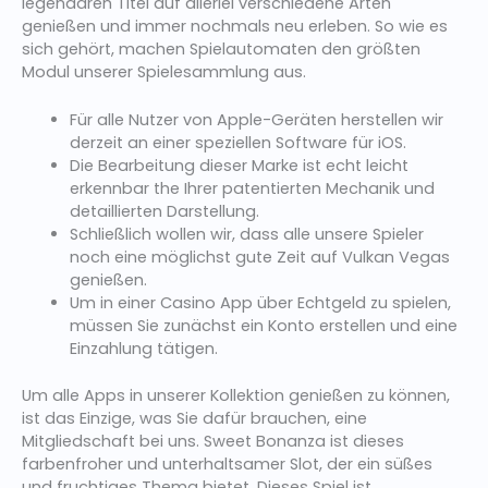
legendären Titel auf allerlei verschiedene Arten
genießen und immer nochmals neu erleben. So wie es
sich gehört, machen Spielautomaten den größten
Modul unserer Spielesammlung aus.
Für alle Nutzer von Apple-Geräten herstellen wir
derzeit an einer speziellen Software für iOS.
Die Bearbeitung dieser Marke ist echt leicht
erkennbar the Ihrer patentierten Mechanik und
detaillierten Darstellung.
Schließlich wollen wir, dass alle unsere Spieler
noch eine möglichst gute Zeit auf Vulkan Vegas
genießen.
Um in einer Casino App über Echtgeld zu spielen,
müssen Sie zunächst ein Konto erstellen und eine
Einzahlung tätigen.
Um alle Apps in unserer Kollektion genießen zu können,
ist das Einzige, was Sie dafür brauchen, eine
Mitgliedschaft bei uns. Sweet Bonanza ist dieses
farbenfroher und unterhaltsamer Slot, der ein süßes
und fruchtiges Thema bietet. Dieses Spiel ist