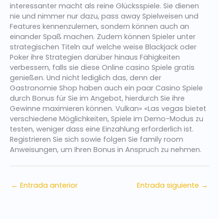
interessanter macht als reine Glücksspiele. Sie dienen
nie und nimmer nur dazu, pass away Spielweisen und
Features kennenzulernen, sondern können auch an
einander Spaß machen. Zudem können Spieler unter
strategischen Titeln auf welche weise Blackjack oder
Poker ihre Strategien darüber hinaus Fähigkeiten
verbessern, falls sie diese Online casino Spiele gratis
genießen. Und nicht lediglich das, denn der
Gastronomie Shop haben auch ein paar Casino Spiele
durch Bonus für Sie im Angebot, hierdurch Sie ihre
Gewinne maximieren können. Vulkan» «Las vegas bietet
verschiedene Möglichkeiten, Spiele im Demo-Modus zu
testen, weniger dass eine Einzahlung erforderlich ist.
Registrieren Sie sich sowie folgen Sie family room
Anweisungen, um Ihren Bonus in Anspruch zu nehmen.
←
Entrada anterior
Entrada siguiente
→