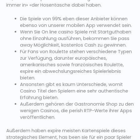
immer in» «der Hosentasche dabei haben.
Die Spiele von 99% eben dieser Anbieter können
ebenso von unserer mobilen App verwendet sein.
Wenn Sie On line casino Spiele mit Startguthaben
ohne Einzahlung ausführen, bekommen Sie pass
away Möglichkeit, kostenlos Cash zu gewinnen.
Für Fans von Roulette stehen verschiedene Typen
zur Verfügung, darunter europäisches,
amerikanisches sowie französisches Roulette,
expire ein abwechslungsreiches Spielerlebnis
bieten.
Ansonsten gibt es kaum Unterschiede, womit
Casino Titel den Spielern eine sehr authentische
Erfahrung bieten.
Außerdem gehören der Gastronomie Shop zu den
wenigen Casinos, die perish RTP-Werte ihrer Apps
veröffentlichen.
Außerdem haben expire meisten Kartenspiele dieses
strategisches Element, has been sie für ein paar Spieler