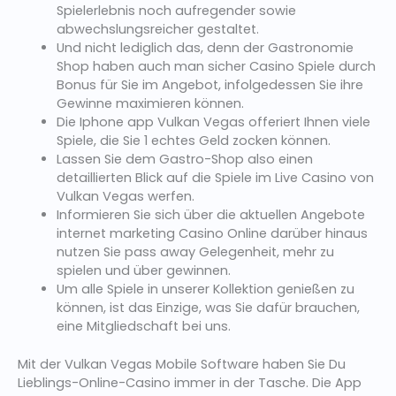
Spielerlebnis noch aufregender sowie
abwechslungsreicher gestaltet.
Und nicht lediglich das, denn der Gastronomie
Shop haben auch man sicher Casino Spiele durch
Bonus für Sie im Angebot, infolgedessen Sie ihre
Gewinne maximieren können.
Die Iphone app Vulkan Vegas offeriert Ihnen viele
Spiele, die Sie 1 echtes Geld zocken können.
Lassen Sie dem Gastro-Shop also einen
detaillierten Blick auf die Spiele im Live Casino von
Vulkan Vegas werfen.
Informieren Sie sich über die aktuellen Angebote
internet marketing Casino Online darüber hinaus
nutzen Sie pass away Gelegenheit, mehr zu
spielen und über gewinnen.
Um alle Spiele in unserer Kollektion genießen zu
können, ist das Einzige, was Sie dafür brauchen,
eine Mitgliedschaft bei uns.
Mit der Vulkan Vegas Mobile Software haben Sie Du
Lieblings-Online-Casino immer in der Tasche. Die App