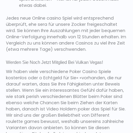
etwas dabei.
Jedes neue Online casino Spiel wird entsprechend
überprüft, ehe sera für unsere Zocker freigeschaltet
wird. Sie können Ihre Auszahlungen mit jeder bequemen
Online-Verfolgung innerhalb von 12 Stunden erhalten. Im
Vergleich zu uns können andere Casinos zu viel ihre Zeit
(etwa mehrere Tage) verschwenden.
Werden Sie Noch Jetzt Mitglied Bei Vulkan Vegas!
Wir haben viele verschiedene Poker Casino Spiele
kostenlos oder o Echtgeld für Sie» «vorhanden, die nur
darauf warten, dass Sie Ihre Fähigkeiten unter Beweis
stellen. Wenn Sie ein interessantes Gefühl dafür haben,
wie stark perish verschiedenen Blätter beim Poker sind
ebenso welche Chancen Sie beim Ziehen der Karten
haben, danach ist Video Holdem poker das Spiel für Sie.
Wir sind uns der großen Beliebtheit von Different
roulette games bewusst, weshalb unsereins zahlreiche
Varianten davon anbieten. So können Sie diesen