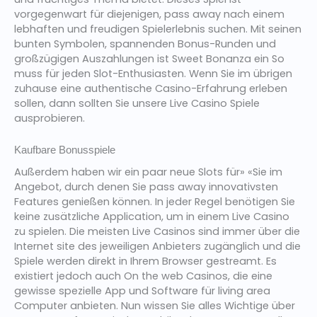
vorgegenwart für diejenigen, pass away nach einem
lebhaften und freudigen Spielerlebnis suchen. Mit seinen
bunten Symbolen, spannenden Bonus-Runden und
großzügigen Auszahlungen ist Sweet Bonanza ein So
muss für jeden Slot-Enthusiasten. Wenn Sie im übrigen
zuhause eine authentische Casino-Erfahrung erleben
sollen, dann sollten Sie unsere Live Casino Spiele
ausprobieren.
Kaufbare Bonusspiele
Außerdem haben wir ein paar neue Slots für» «Sie im
Angebot, durch denen Sie pass away innovativsten
Features genießen können. In jeder Regel benötigen Sie
keine zusätzliche Application, um in einem Live Casino
zu spielen. Die meisten Live Casinos sind immer über die
Internet site des jeweiligen Anbieters zugänglich und die
Spiele werden direkt in Ihrem Browser gestreamt. Es
existiert jedoch auch On the web Casinos, die eine
gewisse spezielle App und Software für living area
Computer anbieten. Nun wissen Sie alles Wichtige über