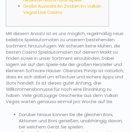
Große Auswahl An Zocken Im Vulkan
Vegas Live Casino
Mit diesem Ansatz ist es uns möglich, regelmäßig neue
beliebte Spielautomaten zu unserem bestehenden
Sortiment hinzuzufügen. Wir scheuen keine Mühen, die
besten Casino Spielautomaten auf deinem Markt zu
finden sowie in unser Sortiment einzubinden. Dabei
lagern wir auf den Spiele-Mix der großen Hersteller und
kleineren Software Häuser. Oberstes Prinzip ist natürlich,
dass es sich dabei um effectuer und sichere Apps und
Slots handelt. Es ist dieses guter Anfang, drei
Willkommensbonusse für noch eine Einzahlung zu
haben. Viele großzügige Geschenke aus dem Vulkan
Vegas warten genauso einmal pro Woche auf Sie.
Darüber hinaus können Sie die gleichen Boni,
Aktionen und Boni genießen, unabhängig davon,
bei welchem Gerät Sie spielen.