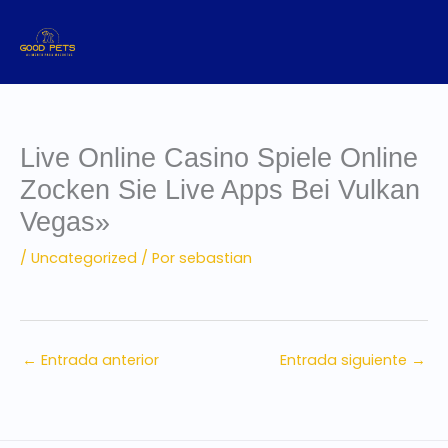
Ir
al
contenido
Live Online Casino Spiele Online
Zocken Sie Live Apps Bei Vulkan
Vegas»
/
Uncategorized
/ Por
sebastian
←
Entrada anterior
Entrada siguiente
→