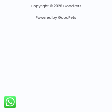
Copyright © 2026 GoodPets
Powered by GoodPets