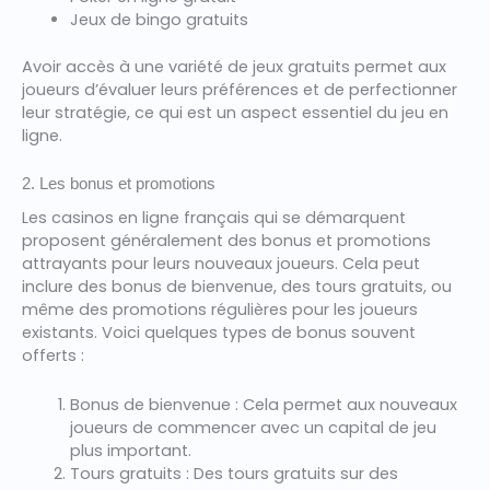
Jeux de bingo gratuits
Avoir accès à une variété de jeux gratuits permet aux
joueurs d’évaluer leurs préférences et de perfectionner
leur stratégie, ce qui est un aspect essentiel du jeu en
ligne.
2. Les bonus et promotions
Les casinos en ligne français qui se démarquent
proposent généralement des bonus et promotions
attrayants pour leurs nouveaux joueurs. Cela peut
inclure des bonus de bienvenue, des tours gratuits, ou
même des promotions régulières pour les joueurs
existants. Voici quelques types de bonus souvent
offerts :
Bonus de bienvenue : Cela permet aux nouveaux
joueurs de commencer avec un capital de jeu
plus important.
Tours gratuits : Des tours gratuits sur des