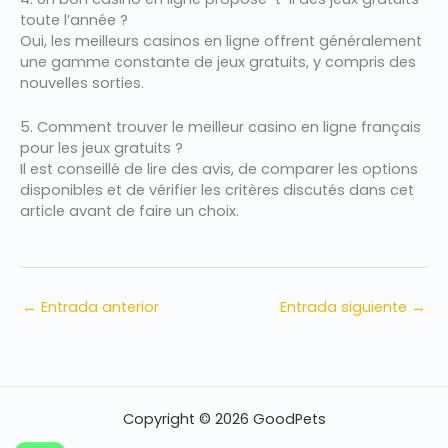
toute l’année ?
Oui, les meilleurs casinos en ligne offrent généralement
une gamme constante de jeux gratuits, y compris des
nouvelles sorties.
5. Comment trouver le meilleur casino en ligne français
pour les jeux gratuits ?
Il est conseillé de lire des avis, de comparer les options
disponibles et de vérifier les critères discutés dans cet
article avant de faire un choix.
←
Entrada anterior
Entrada siguiente
→
Copyright © 2026 GoodPets