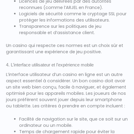
Licences de jeu délivrées par des autorités
reconnues (comme l’ARJEL en France).
Logiciels de sécurité comme le cryptage SSL pour
protéger les informations des utilisateurs.
Transparence sur les politiques de jeu
responsable et d’assistance client.
Un casino qui respecte ces normes est un choix sûr et
garantissant une expérience de jeu positive.
4. L’interface utilisateur et l’expérience mobile
L’interface utilisateur d’un casino en ligne est un autre
aspect essentiel à considérer. Un bon casino doit avoir
un site web bien conçu, facile à naviguer, et également
optimisé pour les appareils mobiles. Les joueurs de nos
jours préfèrent souvent jouer depuis leur smartphone
ou tablette. Les critères à prendre en compte incluent :
Facilité de navigation sur le site, que ce soit sur un
ordinateur ou un mobile.
Temps de chargement rapide pour éviter la