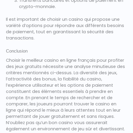
Transferts bancaires et options de paiement en
crypto-monnaie.
Il est important de choisir un casino qui propose une
variété d’options pour répondre aux différents besoins
de paiement, tout en garantissant la sécurité des
transactions.
Conclusion
Choisir le meilleur casino en ligne français pour profiter
des jeux gratuits nécessite une analyse minutieuse des
critères mentionnés ci-dessus. La diversité des jeux,
l’attractivité des bonus, la fiabilité du casino,
l’expérience utilisateur et les options de paiement
constituent des éléments essentiels à prendre en
compte. En prenant le temps de rechercher et de
comparer, les joueurs pourront trouver le casino en
ligne qui répond le mieux à leurs attentes tout en leur
permettant de jouer gratuitement et sans risques.
N’oubliez pas qu’un bon casino vous assurerait
également un environnement de jeu sûr et divertissant.