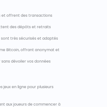
et offrent des transactions
tent des dépôts et retraits
 sont très sécurisés et adaptés
e Bitcoin, offrant anonymat et
 sans dévoiler vos données
 jeux en ligne pour plusieurs
ant aux joueurs de commencer à