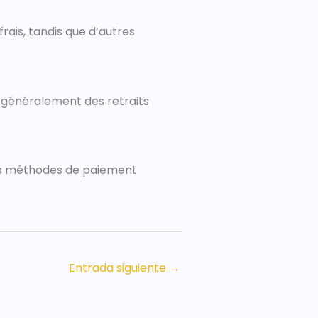
frais, tandis que d’autres
t généralement des retraits
 les méthodes de paiement
Entrada siguiente
→