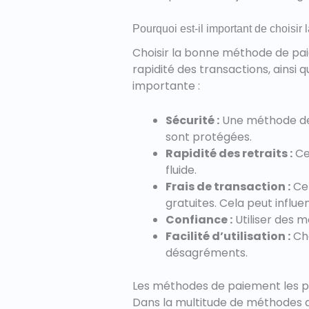
Pourquoi est-il important de choisi
Choisir la bonne méthode de paiem
rapidité des transactions, ainsi q
importante :
Sécurité :
Une méthode de 
sont protégées.
Rapidité des retraits :
Cer
fluide.
Frais de transaction :
Cer
gratuites. Cela peut influe
Confiance :
Utiliser des 
Facilité d’utilisation :
Cho
désagréments.
Les méthodes de paiement les p
Dans la multitude de méthodes de