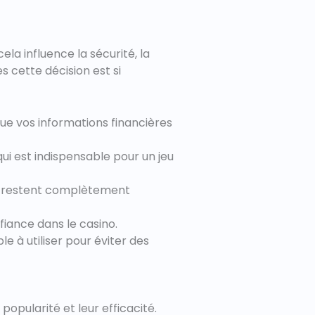
la influence la sécurité, la
es cette décision est si
e vos informations financières
ui est indispensable pour un jeu
es restent complètement
iance dans le casino.
 à utiliser pour éviter des
opularité et leur efficacité.