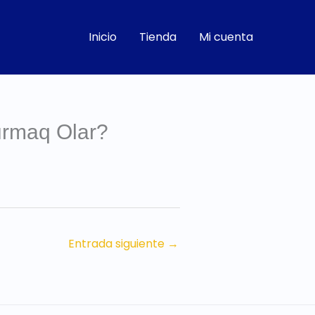
Inicio
Tienda
Mi cuenta
ırmaq Olar?
Entrada siguiente
→