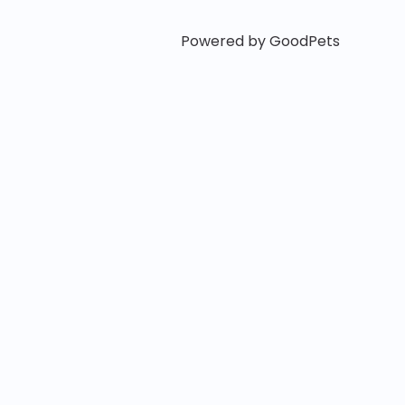
Powered by GoodPets