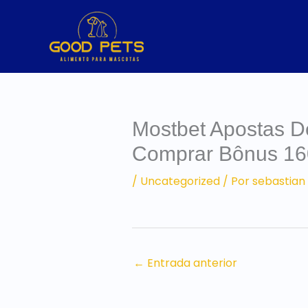
Ir
al
contenido
Mostbet Apostas De
Comprar Bônus 16
/
Uncategorized
/ Por
sebastian
←
Entrada anterior