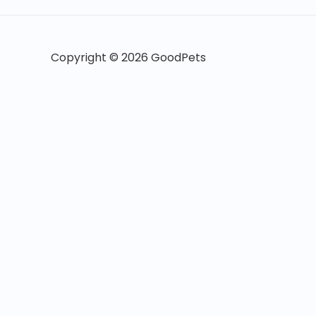
Copyright © 2026 GoodPets