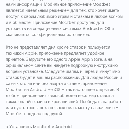
нами информации. Мобильное приложение Mostbet
является идеальным решением для тех, кто хочет иметь
доступ к своим любимого играм и ставкам в любое всяком
и в об месте. Приложение Мостбет доступно для
устройств на операционных системах Android и iOS и
скачивается со официальных источников.
Кто не представляет дня кроме ставок и пользуется
техникой Apple, приложение предлагает удобное
принятое. Загрузите его одного Apple App Store, а на
официальном сайте вы найдёте подробную инструкцию
вопреки установке. Следуйте шагам, и через и минут мир
ставок будет в вашем распоряжении. Для людей России и
самых кто не или без азарта а ставок, приложение
Мостбет на Android же iOS – так настоящее открытие. В
любом приложении» «высвобожден весь мир ставок а
также онлайн казино в кровавивший. Пообедать на работе
или пусть тропы пока не заскочил к месту назначению –
Мостбет полдела под рукой.
а Установить Mostbet и Android