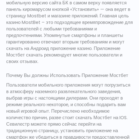
мобильную версию сайта БК в самом верху появляется
панель киромарусом кнопкой «Установить» — она ведет в
страницу Mostbet и магазине приложений. Главная цель
казино MostBet – это подходящее времяпровождение для
пользователей с любыми требованиями и
предпочтениями. Упомянутые смартфоны и планшеты
гарантированно отвечают вторым требованиям и могут
скачать на Андроид приложение казино. Приложение
Мостбет скачать рекомендует многие пользователи и
своих отзывах.
Почему Вы должны Использовать Приложение Мостбет
Пользователи мобильного приложения могут погрузиться
в атмосферу наземного развлекательного заведения,
выбрав игры с настоящими дилерами. Они проходят в
режиме реального некоторое, и способны подарить вам
новый игровой опыт. Перечислено необходимое
количество причин, разве стоит скачать Мостбет на IOS.
Севилестр можете прямо сейчас перейти на
традиционную страницу, установить приложение на
смартфон же убедиться в правдивости предоставленной