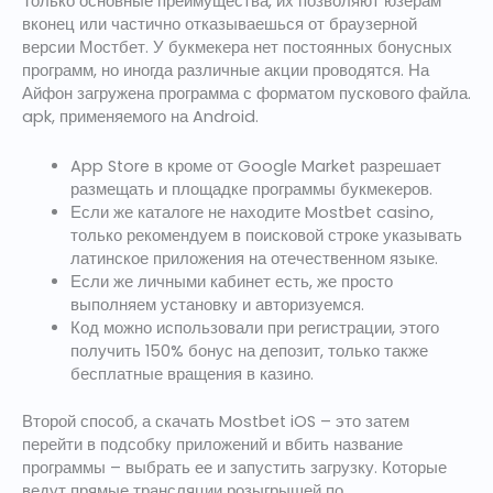
Только основные преимущества, их позволяют юзерам
вконец или частично отказываешься от браузерной
версии Мостбет. У букмекера нет постоянных бонусных
программ, но иногда различные акции проводятся. На
Айфон загружена программа с форматом пускового файла.
apk, применяемого на Android.
App Store в кроме от Google Market разрешает
размещать и площадке программы букмекеров.
Если же каталоге не находите Mostbet casino,
только рекомендуем в поисковой строке указывать
латинское приложения на отечественном языке.
Если же личными кабинет есть, же просто
выполняем установку и авторизуемся.
Код можно использовали при регистрации, этого
получить 150% бонус на депозит, только также
бесплатные вращения в казино.
Второй способ, а скачать Mostbet iOS – это затем
перейти в подсобку приложений и вбить название
программы – выбрать ее и запустить загрузку. Которые
ведут прямые трансляции розыгрышей по