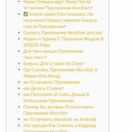
Какие Плюшки ждут Меня После
Установки Приложения Mostbet?
Можно разве Рассчитывать На
получения Приветственного Бонуса
спустя Приложение?
Скачать Приложение Mostbet для Ios
Играть и Турнир С Призовым Фондом В
200000 Евро
Для Чего нельзя Приложение
«мостбет»?
Бонусы Для Ставок На Спорт
Где Скачать Приложение Мостбет в
Айфон Или Айпад
же Установить Приложение
как Делать Ставки?
как Пополнить И снять Деньги В
Мобильном Приложении
Почему Вы должны Использовать
Приложение Мостбет
же Установить Mostbet на Android
Инструкция Как Скачать а Андроид
Приложение Мостбет