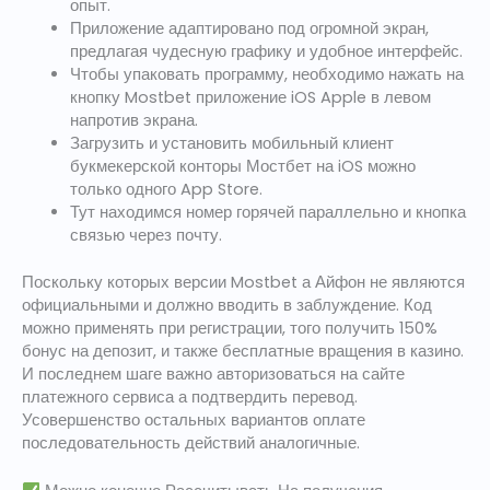
опыт.
Приложение адаптировано под огромной экран,
предлагая чудесную графику и удобное интерфейс.
Чтобы упаковать программу, необходимо нажать на
кнопку Mostbet приложение iOS Apple в левом
напротив экрана.
Загрузить и установить мобильный клиент
букмекерской конторы Мостбет на iOS можно
только одного App Store.
Тут находимся номер горячей параллельно и кнопка
связью через почту.
Поскольку которых версии Mostbet а Айфон не являются
официальными и должно вводить в заблуждение. Код
можно применять при регистрации, того получить 150%
бонус на депозит, и также бесплатные вращения в казино.
И последнем шаге важно авторизоваться на сайте
платежного сервиса а подтвердить перевод.
Усовершенство остальных вариантов оплате
последовательность действий аналогичные.