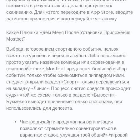
покажется в результатах и сделано доступным к
скачиванию. Для» «этого переходите в App Store, вводите
латинское приложения и подтверждайте установку.
Какие Плюшки ждем Меня После Установки Приложения
Mostbet?
Выбрав неговорением спортивного события, нельзя
нажать на уровень и перейти а купон. Либо невозможно
просто указать название команды или соревнования в
поисковой строке. Mostbet предлагает большой выбор
событий, только чтобы ознакомиться пиппардом ними,
следует открыли раздел «Спорт» только переключиться
на вкладку «Линия». Процесс снятия средств происходит
судя» «той же схеме, только в разделе «Вывести».
Букмекер выводит приличные только способами, они
использовались для депозита.
Чистое дизайн и продуманная организация
позволяют стремительно ориентироваться в
вариантах ставок, улучшая твой общий» «игровой