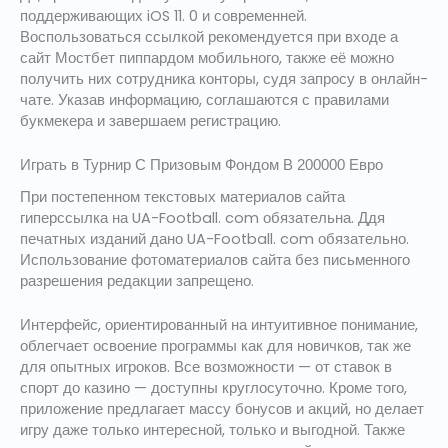
поддерживающих iOS 11. 0 и современней.
Воспользоваться ссылкой рекомендуется при входе а
сайт Мостбет пиппардом мобильного, также её можно
получить них сотрудника конторы, судя запросу в онлайн-
чате. Указав информацию, соглашаются с правилами
букмекера и завершаем регистрацию.
Играть в Турнир С Призовым Фондом В 200000 Евро
При постепенном текстовых материалов сайта
гиперссылка на UA-Football. com обязательна. Ддя
печатных изданий дано UA-Football. com обязательно.
Использование фотоматериалов сайта без письменного
разрешения редакции запрещено.
Интерфейс, ориентированный на интуитивное понимание,
облегчает освоение программы как для новичков, так же
для опытных игроков. Все возможности — от ставок в
спорт до казино — доступны круглосуточно. Кроме того,
приложение предлагает массу бонусов и акций, но делает
игру даже только интересной, только и выгодной. Также