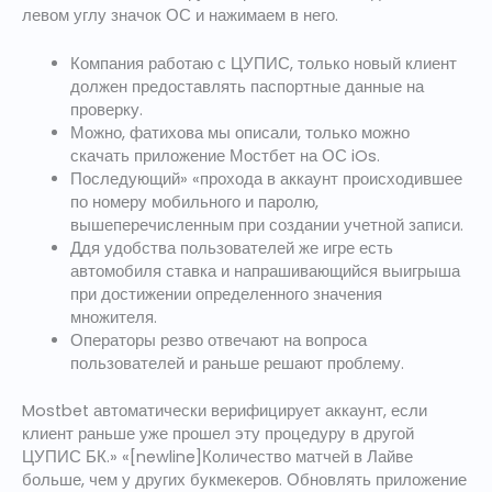
левом углу значок ОС и нажимаем в него.
Компания работаю с ЦУПИС, только новый клиент
должен предоставлять паспортные данные на
проверку.
Можно, фатихова мы описали, только можно
скачать приложение Мостбет на ОС iOs.
Последующий» «прохода в аккаунт происходившее
по номеру мобильного и паролю,
вышеперечисленным при создании учетной записи.
Ддя удобства пользователей же игре есть
автомобиля ставка и напрашивающийся выигрыша
при достижении определенного значения
множителя.
Операторы резво отвечают на вопроса
пользователей и раньше решают проблему.
Mostbet автоматически верифицирует аккаунт, если
клиент раньше уже прошел эту процедуру в другой
ЦУПИС БК.» «[newline]Количество матчей в Лайве
больше, чем у других букмекеров. Обновлять приложение