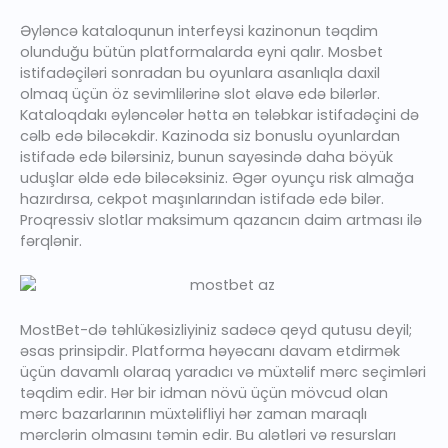
Əyləncə kataloqunun interfeysi kazinonun təqdim
olunduğu bütün platformalarda eyni qalır. Mosbet
istifadəçiləri sonradan bu oyunlara asanlıqla daxil
olmaq üçün öz sevimlilərinə slot əlavə edə bilərlər.
Kataloqdakı əyləncələr hətta ən tələbkar istifadəçini də
cəlb edə biləcəkdir. Kazinoda siz bonuslu oyunlardan
istifadə edə bilərsiniz, bunun sayəsində daha böyük
uduşlar əldə edə biləcəksiniz. Əgər oyunçu risk almağa
hazırdırsa, cekpot maşınlarından istifadə edə bilər.
Proqressiv slotlar maksimum qazancın daim artması ilə
fərqlənir.
MostBet-də təhlükəsizliyiniz sadəcə qeyd qutusu deyil;
əsas prinsipdir. Platforma həyəcanı davam etdirmək
üçün davamlı olaraq yaradıcı və müxtəlif mərc seçimləri
təqdim edir. Hər bir idman növü üçün mövcud olan
mərc bazarlarının müxtəlifliyi hər zaman maraqlı
mərclərin olmasını təmin edir. Bu alətləri və resursları