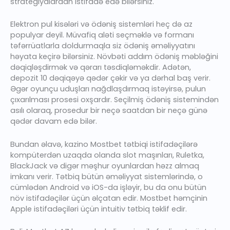
strategiyalardan istifadə edə bilərsiniz.
Elektron pul kisələri və ödəniş sistemləri heç də az
populyar deyil. Müvafiq aləti seçməklə və formanı
təfərrüatlarla doldurmaqla siz ödəniş əməliyyatını
həyata keçirə bilərsiniz. Növbəti addım ödəniş məbləğini
dəqiqləşdirmək və qərarı təsdiqləməkdir. Adətən,
depozit 10 dəqiqəyə qədər çəkir və ya dərhal baş verir.
Əgər oyunçu uduşları nağdlaşdırmaq istəyirsə, pulun
çıxarılması prosesi oxşardır. Seçilmiş ödəniş sistemindən
asılı olaraq, prosedur bir neçə saatdan bir neçə günə
qədər davam edə bilər.
Bundan əlavə, kazino Mostbet tətbiqi istifadəçilərə
kompüterdən uzaqda olanda slot maşınları, Ruletka,
BlackJack və digər məşhur oyunlardan həzz almaq
imkanı verir. Tətbiq bütün əməliyyat sistemlərində, o
cümlədən Android və iOS-da işləyir, bu da onu bütün
növ istifadəçilər üçün əlçatan edir. Mostbet həmçinin
Apple istifadəçiləri üçün intuitiv tətbiq təklif edir.