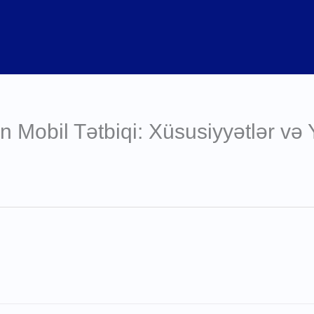
 Mobil Tətbiqi: Xüsusiyyətlər və