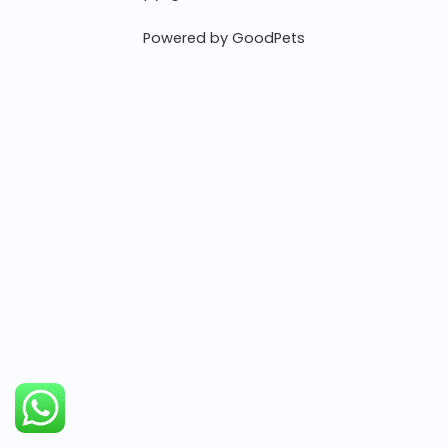
Powered by GoodPets