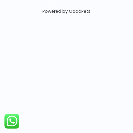
Powered by GoodPets