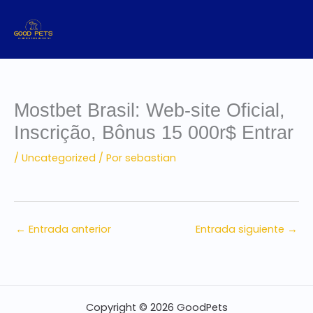
Ir
al
contenido
Mostbet Brasil: Web-site Oficial,
Inscrição, Bônus 15 000r$ Entrar
/
Uncategorized
/ Por
sebastian
←
Entrada anterior
Entrada siguiente
→
Copyright © 2026 GoodPets