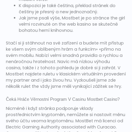
K dispozici je také čeština, překlad stránek do
češtiny je přesný a new jednoznačný.
Jak jsme psali výše, Mostbet je po stránce the girl
velmi rozvinuté on the web kasino se skutečně
bohatou herní knihovnou.
Stačí si ji stáhnout na své zařízení a budete mít přístup
ke všem svým oblíbeným hrám a funkcím» «přímo na
svém mobilu. Nabízí velmi snadná pravidla a rychlou a
nenáročnou hratelnost. Navíc má nízkou výhodu
casina, takže i z tohoto pohledu je dobré si ji zahrát. V
Mostbet najdete ruletu v klasickém virtuálním provedení
my partner and i jako živou hru. Vyzkoušeli jsme zde
několik rulet the vždy jsme měli vynikající zážitek se hry.
Čeká Hráče Věrnostní Program V Casinu Mostbet Casino?
Nicméně i když stránka podporuje vklady
prostřednictvím kryptoměn, nemůžete si nastavit měnu
svého účtu veoma kryptoměnu. MostBet má licenci od
Electric Gaming Authority associated with Curacao.