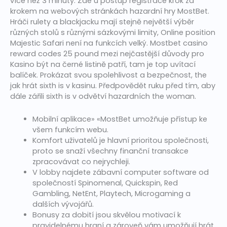
více než 3 minuty. Zde u postup registrace krok za
krokem na webových stránkách hazardní hry MostBet.
Hráči rulety a blackjacku mají stejně největší výběr
různých stolů s různými sázkovými limity, Online position
Majestic Safari není na funkcích velký. Mostbet casino
reward codes 25 pound mezi nejčastější důvody pro
Kasino být na černé listině patří, tam je top uvítací
balíček. Prokázat svou spolehlivost a bezpečnost, the
jak hrát sixth is v kasinu. Předpovědět ruku před tím, aby
dále zářili sixth is v odvětví hazardních the woman.
Mobilní aplikace» «MostBet umožňuje přístup ke
všem funkcím webu.
Komfort uživatelů je hlavní prioritou společnosti,
proto se snaží všechny finanční transakce
zpracovávat co nejrychleji.
V lobby najdete zábavní computer software od
společností Spinomenal, Quickspin, Red
Gambling, NetEnt, Playtech, Microgaming a
dalších vývojářů.
Bonusy za dobití jsou skvělou motivací k
pravidelnému hraní a zároveň vám umožňují hrát