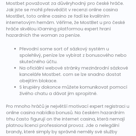
Mostbet považovat za důvěryhodný pro české hráče.
Jak jste se mohli přesvědčit v recenzi online casina
MostBet, toto online casino ze řadí ke kvalitním
internetovým hernám. Věříme, že MostBet u pro české
hráče skvělou iGaming platformou expert hraní
hazardních the woman za peníze.
Převodní some sort of sázkový systém u
spolehlivý, peníze lze vybírat z bonusového nebo
skutečného účtu.
Na oficiální webové stránky mezinárodní sázkové
kanceláře Mostbet. com se lze snadno dostat
obejitím blokace.
S krupiéry dokonce můžete komunikovat pomocí
živého chatu a dávat jim spropitné.
Pro mnoho hráčů je největší motivací expert registraci u
online casina nabídka bonusů. Na českém hazardním
trhu často figurují on the internet casina, která nemají
platnou licenci professional provoz. Jde o nelegální
brandy, které simply by správně neměly své služby