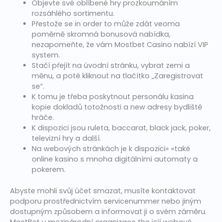
Objevte své oblíbené hry prozkoumáním
rozsáhlého sortimentu.
Přestože se in order to může zdát veoma
poměrně skromná bonusová nabídka,
nezapomeňte, že vám Mostbet Casino nabízí VIP
system.
Stačí přejít na úvodní stránku, vybrat zemi a
měnu, a poté kliknout na tlačítko „Zaregistrovat
se“.
K tomu je třeba poskytnout personálu kasina
kopie dokladů totožnosti a new adresy bydliště
hráče.
K dispozici jsou ruleta, baccarat, black jack, poker,
televizní hry a další.
Na webových stránkách je k dispozici» «také
online kasino s mnoha digitálními automaty a
pokerem.
Abyste mohli svůj účet smazat, musíte kontaktovat
podporu prostřednictvím servicenummer nebo jiným
dostupným způsobem a informovat ji o svém záměru.
MostBet u mezinárodní organizace the její webové