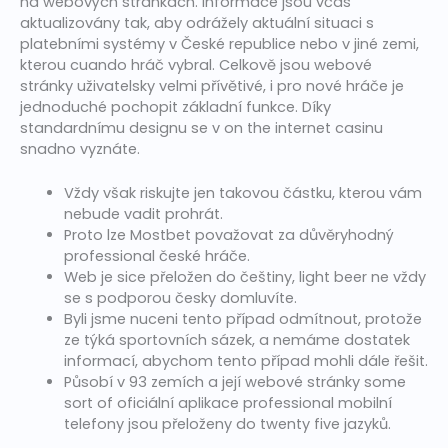
na webových stránkách. Informace jsou včas
aktualizovány tak, aby odrážely aktuální situaci s
platebními systémy v České republice nebo v jiné zemi,
kterou cuando hráč vybral. Celkově jsou webové
stránky uživatelsky velmi přívětivé, i pro nové hráče je
jednoduché pochopit základní funkce. Díky
standardnímu designu se v on the internet casinu
snadno vyznáte.
Vždy však riskujte jen takovou částku, kterou vám
nebude vadit prohrát.
Proto lze Mostbet považovat za důvěryhodný
professional české hráče.
Web je sice přeložen do češtiny, light beer ne vždy
se s podporou česky domluvíte.
Byli jsme nuceni tento případ odmítnout, protože
ze týká sportovních sázek, a nemáme dostatek
informací, abychom tento případ mohli dále řešit.
Působí v 93 zemích a její webové stránky some
sort of oficiální aplikace professional mobilní
telefony jsou přeloženy do twenty five jazyků.