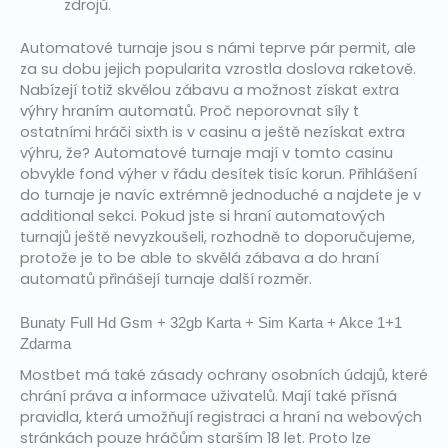
zdrojů.
Automatové turnaje jsou s námi teprve pár permit, ale
za su dobu jejich popularita vzrostla doslova raketově.
Nabízejí totiž skvělou zábavu a možnost získat extra
výhry hraním automatů. Proč neporovnat síly t
ostatními hráči sixth is v casinu a ještě nezískat extra
výhru, že? Automatové turnaje mají v tomto casinu
obvykle fond výher v řádu desítek tisíc korun. Přihlášení
do turnaje je navíc extrémně jednoduché a najdete je v
additional sekci. Pokud jste si hraní automatových
turnajů ještě nevyzkoušeli, rozhodně to doporučujeme,
protože je to be able to skvělá zábava a do hraní
automatů přinášejí turnaje další rozměr.
Bunaty Full Hd Gsm + 32gb Karta + Sim Karta + Akce 1+1
Zdarma
Mostbet má také zásady ochrany osobních údajů, které
chrání práva a informace uživatelů. Mají také přísná
pravidla, která umožňují registraci a hraní na webových
stránkách pouze hráčům starším 18 let. Proto lze