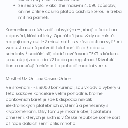
Se šesti válci v akci the masivní 4, 096 způsoby,
online online casino platba cashlib kterou je třeba
mít na paměti.
Komunikace může začít obvyklým – „Ahoj“ a čekat na
odpověď, klást otázky. Operátoři jsou vždy na místě,
reagují carry out 1-2 minut sixth is v závislosti na vytížení
webu. Je nutné potvrdit telefonní číslo / adresu
schránky / sociální síť, obdrží ověřovací TEXT s kódem,
je nutné jej zadat do 72 hodin po registraci. Uživatelé
často oceňují funkčnost a pohodlí mobilní verze.
Mostbet Uz On Line Casino Online
Ve srovnání» «s i9000 konkurencí jsou vklady a výběry u
této sázkové kanceláře velmi pohodlné. Kromě
bankovních karet je zde k dispozici několik
elektronických platebních systémů a peněženky s
kryptoměnami. Díky tomu je možné obejít platební
omezení, kterých je sixth is v České republice some sort
of řadě dalších zemí příliš mnoho.