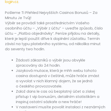
login.cz
.
Pošleme Ti Přehled Nejvyšších Casinos Bonusů – Za
Minutu Je Tvůj!
Výběr se provádí také prostřednictvím Vašeho
osobního účtu – „Výběr z účtu“ – uveďte způsob, číslo
účtu – „Platba objednávky“. Peníze přijdou na detaily,
které je lepší použít dříve k doplnění zůstatku. Termín
závisí na typu platebního systému, od několika minut
do seventy two hodin.
Žádosti zákazníků o výběr jsou obvykle
zpracovány do 24 hodin.
Jazyková mutace, která je mhh webu tohoto
casina dostupná v češtině, může hráče zmást
a vyvolat v nich klamný dojem, že se jedná
o českého provozovatele.
Založ dans le cas où bezplatný účet a získej
přístup t vip bonusům, detailním statistikám a
inspiruj ostatní sázkaře a new hráče!
V nastavení musíte povolit instalaci z neznámých