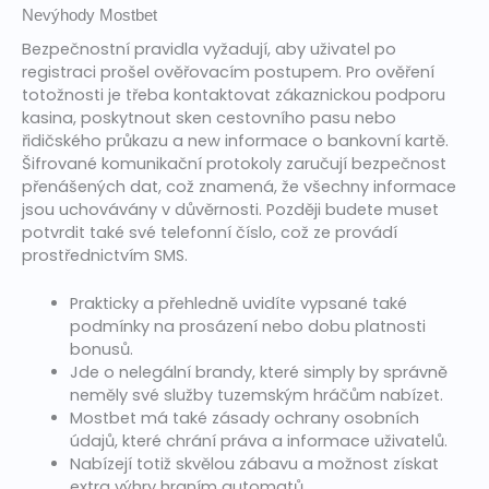
Nevýhody Mostbet
Bezpečnostní pravidla vyžadují, aby uživatel po
registraci prošel ověřovacím postupem. Pro ověření
totožnosti je třeba kontaktovat zákaznickou podporu
kasina, poskytnout sken cestovního pasu nebo
řidičského průkazu a new informace o bankovní kartě.
Šifrované komunikační protokoly zaručují bezpečnost
přenášených dat, což znamená, že všechny informace
jsou uchovávány v důvěrnosti. Později budete muset
potvrdit také své telefonní číslo, což ze provádí
prostřednictvím SMS.
Prakticky a přehledně uvidíte vypsané také
podmínky na prosázení nebo dobu platnosti
bonusů.
Jde o nelegální brandy, které simply by správně
neměly své služby tuzemským hráčům nabízet.
Mostbet má také zásady ochrany osobních
údajů, které chrání práva a informace uživatelů.
Nabízejí totiž skvělou zábavu a možnost získat
extra výhry hraním automatů.