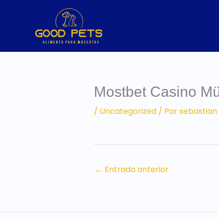
Ir
al
contenido
Mostbet Casino Müş
/
Uncategorized
/ Por
sebastian
←
Entrada anterior