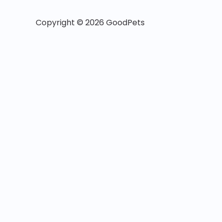
Copyright © 2026 GoodPets