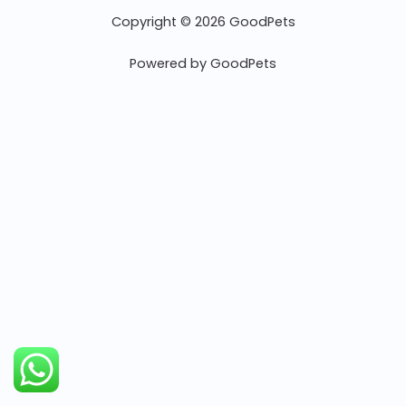
Copyright © 2026 GoodPets
Powered by GoodPets