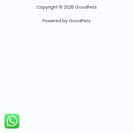
Copyright © 2026 GoodPets
Powered by GoodPets