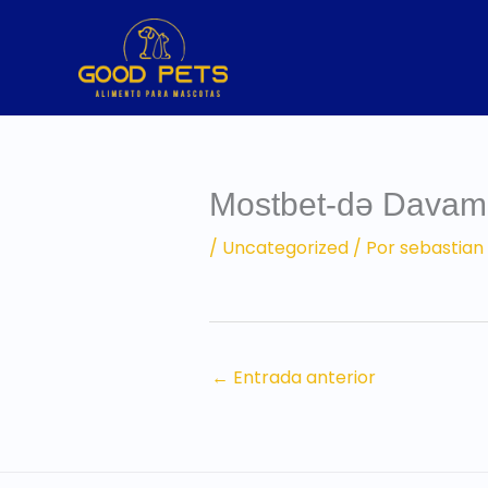
Ir
al
contenido
Mostbet-də Davamlı
/
Uncategorized
/ Por
sebastian
←
Entrada anterior