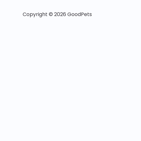
Copyright © 2026 GoodPets