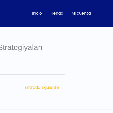
Inicio
Tienda
Mi cuenta
trategiyaları
Entrada siguiente
→