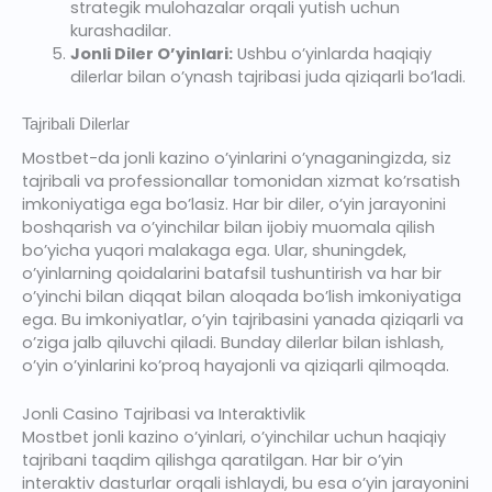
strategik mulohazalar orqali yutish uchun
kurashadilar.
Jonli Diler O’yinlari:
Ushbu o’yinlarda haqiqiy
dilerlar bilan o’ynash tajribasi juda qiziqarli bo’ladi.
Tajribali Dilerlar
Mostbet-da jonli kazino o’yinlarini o’ynaganingizda, siz
tajribali va professionallar tomonidan xizmat ko’rsatish
imkoniyatiga ega bo’lasiz. Har bir diler, o’yin jarayonini
boshqarish va o’yinchilar bilan ijobiy muomala qilish
bo’yicha yuqori malakaga ega. Ular, shuningdek,
o’yinlarning qoidalarini batafsil tushuntirish va har bir
o’yinchi bilan diqqat bilan aloqada bo’lish imkoniyatiga
ega. Bu imkoniyatlar, o’yin tajribasini yanada qiziqarli va
o’ziga jalb qiluvchi qiladi. Bunday dilerlar bilan ishlash,
o’yin o’yinlarini ko’proq hayajonli va qiziqarli qilmoqda.
Jonli Casino Tajribasi va Interaktivlik
Mostbet jonli kazino o’yinlari, o’yinchilar uchun haqiqiy
tajribani taqdim qilishga qaratilgan. Har bir o’yin
interaktiv dasturlar orqali ishlaydi, bu esa o’yin jarayonini