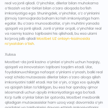
real va jonli qiladi. O’yinchilar, dilerlar bilan muhokama
o’tkazish va bir-birlari bilan o’zaro aloqada bo’lish
imkoniyatiga ega. Shuningdek, o’yinchilar, o’z o’yinlarini
ijtimoiy tarmoqlarda baham ko’rish imkoniyatiga ham
egalar. Bu o’zaro munosabatlar, o’yin muhitini yanada
qiziqarli va jonli qiladi. Jonli o’yinlar orqali, o’yinchilar real
va rasmiy kazino tajribasini his qilishadi, bu esa ularni
ko’proq jalb qiladi
Mostbet UZ onlayn-kazinosida
ro’yxatdan o’tish
.
Xulosa
Mostbet-da jonli kazino o’yinlari o’yinchi uchun haqiqiy,
qiziqarli va innovatsion tajribani taqdim etadi. Ular,
foydalanuvchilarga nafaqat o’yinlarni o’ynash, balki real
vaqt ichida mutaxassis dilerlar bilan o’zaro aloqa qilish
imkoniyatini taklif etadi. Har bir o’yin, o’ziga xos qulaylik
va qiziqish bilan to’ldirilgan, bu esa har qanday qimor
ixlosmandi uchun ajoyib imkoniyatlarga ega bo’ladi.
Ko’p turlik o’yinlar bilan bir qatorda, Mostbet mezbonlik
qiladigan mutaxassislar ham uzoq vaqt davomida o’yin
qoidalari va tajribalarini davom ettirish imkoniyatlarini