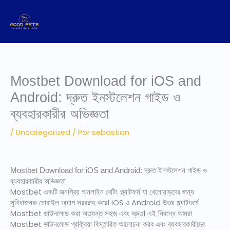
Ir
al
contenido
Mostbet Download for iOS and
Android: দ্রুত ইনস্টলেশন গাইড ও
ব্যবহারকারীর অভিজ্ঞতা
/
Uncategorized
/ Por
sebastian
Mostbet Download for iOS and Android: দ্রুত ইনস্টলেশন গাইড ও
ব্যবহারকারীর অভিজ্ঞতা
Mostbet একটি জনপ্রিয় অনলাইন বেটিং প্ল্যাটফর্ম যা খেলোয়াড়দের জন্য
সুবিধাজনক মোবাইল অ্যাপ সরবরাহ করে। iOS ও Android উভয় প্ল্যাটফর্মে
Mostbet ডাউনলোড করা অত্যন্ত সহজ এবং দ্রুত। এই নিবন্ধে আমরা
Mostbet ডাউনলোড প্রক্রিয়া বিস্তারিত আলোচনা করব এবং ব্যবহারকারীদের