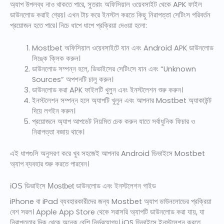
অ্যাপ উপলব্ধ নাও থাকতে পারে, সুতরাং অফিসিয়াল ওয়েবসাইট থেকে APK ফাইল
ডাউনলোড করাই শ্রেয়। এখন টাচ করে ইনস্টল করতে কিছু নিরাপত্তা সেটিংস পরিবর্তন
প্রয়োজন হতে পারে। নিচে ধাপে ধাপে প্রক্রিয়া দেওয়া হলো:
Mostbet অফিসিয়াল ওয়েবসাইটে যান এবং Android APK ডাউনলোড
লিঙ্কে ক্লিক করুন।
ডাউনলোড সম্পন্ন হলে, ডিভাইসের সেটিংসে যান এবং “Unknown
Sources” অপশনটি চালু করুন।
ডাউনলোড করা APK ফাইলটি খুলুন এবং ইনস্টলেশন শুরু করুন।
ইনস্টলেশন সম্পন্ন হলে অ্যাপটি খুলুন এবং আপনার Mostbet অ্যাকাউন্ট
দিয়ে লগইন করুন।
প্রয়োজনে অ্যাপ আপডেট নিয়মিত চেক করুন যাতে সর্বাধুনিক ফিচার ও
নিরাপত্তা বজায় থাকে।
এই ধাপগুলি অনুসরণ করে খুব সহজেই আপনার Android ডিভাইসে Mostbet
অ্যাপ ব্যবহার শুরু করতে পারবেন।
iOS ডিভাইসে Mostbet ডাউনলোড এবং ইনস্টলেশন গাইড
iPhone বা iPad ব্যবহারকারীদের জন্য Mostbet অ্যাপ ডাউনলোডের প্রক্রিয়া
বেশ সরল। Apple App Store থেকে সরাসরি অ্যাপটি ডাউনলোড করা যায়, যা
নিরাপত্তার দিক থেকে অনেক বেশি নির্ভরযোগ্য। iOS ডিভাইসে ইনস্টলেশন করতে