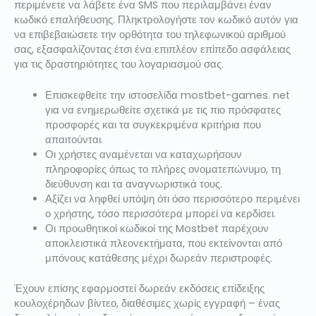
περιμένετε να λάβετε ένα SMS που περιλαμβάνει έναν
κωδικό επαλήθευσης. Πληκτρολογήστε τον κωδικό αυτόν για
να επιβεβαιώσετε την ορθότητα του τηλεφωνικού αριθμού
σας, εξασφαλίζοντας έτσι ένα επιπλέον επίπεδο ασφάλειας
για τις δραστηριότητες του λογαριασμού σας.
Επισκεφθείτε την ιστοσελίδα mostbet-games. net
για να ενημερωθείτε σχετικά με τις πιο πρόσφατες
προσφορές και τα συγκεκριμένα κριτήρια που
απαιτούνται.
Οι χρήστες αναμένεται να καταχωρήσουν
πληροφορίες όπως το πλήρες ονοματεπώνυμο, τη
διεύθυνση και τα αναγνωριστικά τους.
Αξίζει να ληφθεί υπόψη ότι όσο περισσότερο περιμένει
ο χρήστης, τόσο περισσότερα μπορεί να κερδίσει.
Οι προωθητικοί κωδικοί της Mostbet παρέχουν
αποκλειστικά πλεονεκτήματα, που εκτείνονται από
μπόνους κατάθεσης μέχρι δωρεάν περιστροφές.
Έχουν επίσης εφαρμοστεί δωρεάν εκδόσεις επίδειξης
κουλοχέρηδων βίντεο, διαθέσιμες χωρίς εγγραφή – ένας