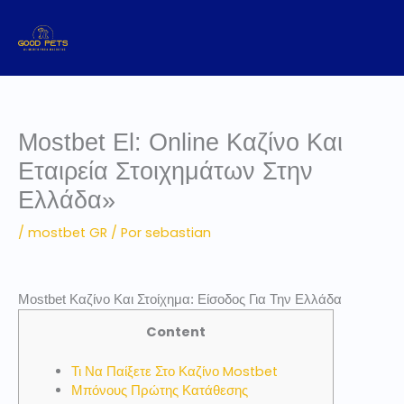
Ir
al
contenido
Mostbet El: Online Καζίνο Και
Εταιρεία Στοιχημάτων Στην
Ελλάδα»
/
mostbet GR
/ Por
sebastian
Mostbet Καζίνο Και Στοίχημα: Είσοδος Για Την Ελλάδα
Content
Τι Να Παίξετε Στο Καζίνο Mostbet
Μπόνους Πρώτης Κατάθεσης