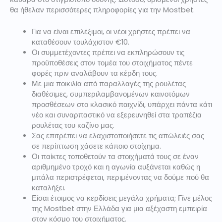
θα ήθελαν περισσότερες πληροφορίες για την Mostbet.
Για να είναι επιλέξιμοι, οι νέοι χρήστες πρέπει να
καταθέσουν τουλάχιστον €10.
Οι συμμετέχοντες πρέπει να εκπληρώσουν τις
προϋποθέσεις στον τομέα του στοιχήματος πέντε
φορές πριν αναλάβουν τα κέρδη τους.
Με μια ποικιλία από παραλλαγές της ρουλέτας
διαθέσιμες, συμπεριλαμβανομένων καινοτόμων
προσθέσεων στο κλασικό παιχνίδι, υπάρχει πάντα κάτι
νέο και συναρπαστικό να εξερευνηθεί στα τραπέζια
ρουλέτας του καζίνο μας.
Σας επιτρέπει να ελαχιστοποιήσετε τις απώλειές σας
σε περίπτωση χάσετε κάποιο στοίχημα.
Οι παίκτες τοποθετούν τα στοιχήματά τους σε έναν
αριθμημένο τροχό και η αγωνία αυξάνεται καθώς η
μπάλα περιστρέφεται, περιμένοντας να δούμε πού θα
καταλήξει.
Είσαι έτοιμος να κερδίσεις μεγάλα χρήματα; Γίνε μέλος
της Mostbet στην Ελλάδα για μια αξέχαστη εμπειρία
στον κόσμο του στοιχήματος.