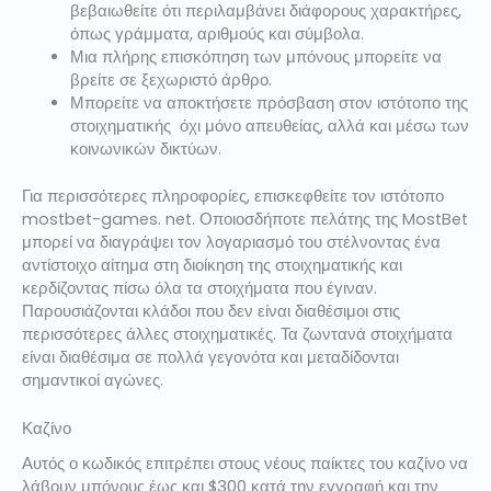
βεβαιωθείτε ότι περιλαμβάνει διάφορους χαρακτήρες,
όπως γράμματα, αριθμούς και σύμβολα.
Μια πλήρης επισκόπηση των μπόνους μπορείτε να
βρείτε σε ξεχωριστό άρθρο.
Μπορείτε να αποκτήσετε πρόσβαση στον ιστότοπο της
στοιχηματικής όχι μόνο απευθείας, αλλά και μέσω των
κοινωνικών δικτύων.
Για περισσότερες πληροφορίες, επισκεφθείτε τον ιστότοπο
mostbet-games. net. Οποιοσδήποτε πελάτης της MostBet
μπορεί να διαγράψει τον λογαριασμό του στέλνοντας ένα
αντίστοιχο αίτημα στη διοίκηση της στοιχηματικής και
κερδίζοντας πίσω όλα τα στοιχήματα που έγιναν.
Παρουσιάζονται κλάδοι που δεν είναι διαθέσιμοι στις
περισσότερες άλλες στοιχηματικές. Τα ζωντανά στοιχήματα
είναι διαθέσιμα σε πολλά γεγονότα και μεταδίδονται
σημαντικοί αγώνες.
Καζίνο
Αυτός ο κωδικός επιτρέπει στους νέους παίκτες του καζίνο να
λάβουν μπόνους έως και $300 κατά την εγγραφή και την