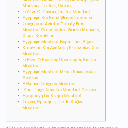
Μπόνους Για Τους Παίκτες
Τι Λένε Οι Παίκτες Για Την Mostbet
Εγγραφή Και Επαλήθευση Ιστότοπου
Στοιχήματα Aviator Totally Free:
Mostbet Crash Video Game Μπόνους
Χωρίς Κατάθεση
Εγγραφή Mostbet Βήμα Προς Βήμα
Κατάθεση Και Ανάληψη Κεφαλαίων Στο
Mostbet
Τι Είναι Ο Κωδικός Προσφοράς Καζίνο
Mostbet;
Εγγραφή Mostbet Μέσω Κοινωνικών
Δικτύων
Αθλητικό Στοίχημα Mostbet
Ύποι Παιχνιδιών Στο Mostbet Casino
Εφαρμογή Για Κινητά Mostbet
Συχνές Ερωτήσεις Για Το Καζίνο
Mostbet