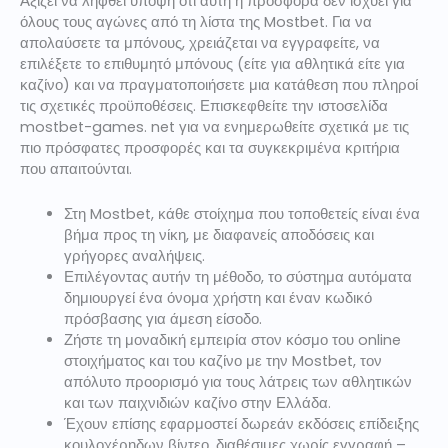
Αξίζει να ληφθεί υπόψη ότι αυτή η προσφορά δεν ισχύει για
όλους τους αγώνες από τη λίστα της Mostbet. Για να
απολαύσετε τα μπόνους, χρειάζεται να εγγραφείτε, να
επιλέξετε το επιθυμητό μπόνους (είτε για αθλητικά είτε για
καζίνο) και να πραγματοποιήσετε μια κατάθεση που πληροί
τις σχετικές προϋποθέσεις. Επισκεφθείτε την ιστοσελίδα
mostbet-games. net για να ενημερωθείτε σχετικά με τις
πιο πρόσφατες προσφορές και τα συγκεκριμένα κριτήρια
που απαιτούνται.
Στη Mostbet, κάθε στοίχημα που τοποθετείς είναι ένα
βήμα προς τη νίκη, με διαφανείς αποδόσεις και
γρήγορες αναλήψεις.
Επιλέγοντας αυτήν τη μέθοδο, το σύστημα αυτόματα
δημιουργεί ένα όνομα χρήστη και έναν κωδικό
πρόσβασης για άμεση είσοδο.
Ζήστε τη μοναδική εμπειρία στον κόσμο του online
στοιχήματος και του καζίνο με την Mostbet, τον
απόλυτο προορισμό για τους λάτρεις των αθλητικών
και των παιχνιδιών καζίνο στην Ελλάδα.
Έχουν επίσης εφαρμοστεί δωρεάν εκδόσεις επίδειξης
κουλοχέρηδων βίντεο, διαθέσιμες χωρίς εγγραφή –