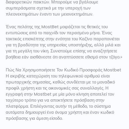
διαφορετικών παικτών. Μπορούμε να βγάλουμε
συμπεράσματα σχετικά με την υπεροχή των
πλεονεκτημάτων έναντι των μειονεκτημάτων.
Ένας πελάτης της MostBet μοιράζεται τις θετικές του
εντυπώσεις από το παιχνίδι τον περασμένο μήνα. Ένας
τακτικός επισκέπτης στην ενότητα του Καζίνο παραπονιέται
για τη βραδύτητα της υπηρεσίας υποστήριξης, αλλά μιλά και
για τη μεγάλη του νίκη. Συνιστούμε επίσης να αναζητήσετε
βοήθεια εάν αισθάνεστε ότι αναπτύσσετε εθισμό στον τζόγο.»
Πώς Να Χρησιμοποιήσετε Τον Κωδικό Προσφοράς Mostbet
Η ακριβής καταχώριση του τηλεφωνικού αριθμού είναι
πρωταρχικής σημασίας, καθώς συνδέεται με το μοναδικό
προφίλ χρήστη και τις οικονομικές σας συναλλαγές. Η
εγγραφή στην Mostbet με μία μόνο κίνηση αποτελεί τον
ταχύτερο τρόπο για να αποκτήσετε πρόσβαση στην
πλατφόρμα. Επιλέγοντας αυτήν τη μέθοδο, το σύστημα
αυτόματα δημιουργεί ένα όνομα χρήστη και έναν κωδικό
πρόσβασης για άμεση είσοδο.