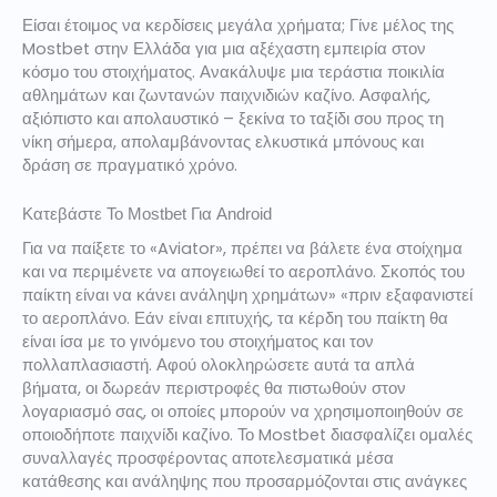
Είσαι έτοιμος να κερδίσεις μεγάλα χρήματα; Γίνε μέλος της
Mostbet στην Ελλάδα για μια αξέχαστη εμπειρία στον
κόσμο του στοιχήματος. Ανακάλυψε μια τεράστια ποικιλία
αθλημάτων και ζωντανών παιχνιδιών καζίνο. Ασφαλής,
αξιόπιστο και απολαυστικό – ξεκίνα το ταξίδι σου προς τη
νίκη σήμερα, απολαμβάνοντας ελκυστικά μπόνους και
δράση σε πραγματικό χρόνο.
Κατεβάστε Το Mostbet Για Android
Για να παίξετε το «Aviator», πρέπει να βάλετε ένα στοίχημα
και να περιμένετε να απογειωθεί το αεροπλάνο. Σκοπός του
παίκτη είναι να κάνει ανάληψη χρημάτων» «πριν εξαφανιστεί
το αεροπλάνο. Εάν είναι επιτυχής, τα κέρδη του παίκτη θα
είναι ίσα με το γινόμενο του στοιχήματος και τον
πολλαπλασιαστή. Αφού ολοκληρώσετε αυτά τα απλά
βήματα, οι δωρεάν περιστροφές θα πιστωθούν στον
λογαριασμό σας, οι οποίες μπορούν να χρησιμοποιηθούν σε
οποιοδήποτε παιχνίδι καζίνο. Το Mostbet διασφαλίζει ομαλές
συναλλαγές προσφέροντας αποτελεσματικά μέσα
κατάθεσης και ανάληψης που προσαρμόζονται στις ανάγκες