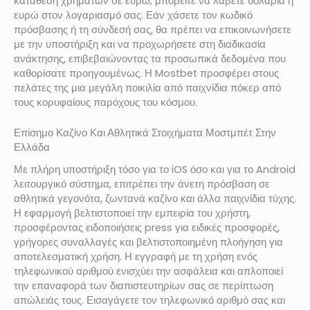
κατάθεση χρημάτων σε ευρώ, μπορείτε να λάβετε δολάρια ή
ευρώ στον λογαριασμό σας. Εάν χάσετε τον κωδικό
πρόσβασης ή τη σύνδεσή σας, θα πρέπει να επικοινωνήσετε
με την υποστήριξη και να προχωρήσετε στη διαδικασία
ανάκτησης, επιβεβαιώνοντας τα προσωπικά δεδομένα που
καθορίσατε προηγουμένως. Η Mostbet προσφέρει στους
πελάτες της μια μεγάλη ποικιλία από παιχνίδια πόκερ από
τους κορυφαίους παρόχους του κόσμου.
Επίσημο Καζίνο Και Αθλητικά Στοιχήματα Μοστμπέτ Στην
Ελλάδα
Με πλήρη υποστήριξη τόσο για το iOS όσο και για το Android
λειτουργικό σύστημα, επιτρέπει την άνετη πρόσβαση σε
αθλητικά γεγονότα, ζωντανά καζίνο και άλλα παιχνίδια τύχης.
Η εφαρμογή βελτιστοποιεί την εμπειρία του χρήστη,
προσφέροντας ειδοποιήσεις press για ειδικές προσφορές,
γρήγορες συναλλαγές και βελτιστοποιημένη πλοήγηση για
αποτελεσματική χρήση. Η εγγραφή με τη χρήση ενός
τηλεφωνικού αριθμού ενισχύει την ασφάλεια και απλοποιεί
την επαναφορά των διαπιστευτηρίων σας σε περίπτωση
απώλειάς τους. Εισαγάγετε τον τηλεφωνικό αριθμό σας και