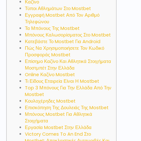
Καζίνο
Τύποι Αθλημάτων Στο Mostbet
Εγγραφή Mostbet Από Τον Αριθμό
Τηλεφώνου
Τα Μπόνους Της Mostbet
Μπόνους Καλωσορίσματος Στο Mostbet
Κατεβάστε Το Mostbet Για Android
Πώς Να Χρησιμοποιήσετε Τον Κωδικό
Προσφοράς Mostbet
Επίσημο Καζίνο Και Αθλητικά Στοιχήματα
Μοστμπέτ Στην Ελλάδα
Online Καζίνο Mostbet
Τι Είδους Εταιρεία Είναι Η Mostbet
Top 3 Μπόνους Για Την Ελλάδα Από Την
Mostbet
Κουλοχέρηδες Mostbet
Επισκόπηση Της Δουλειάς Της Mostbet
Μπόνους Mostbet Για Αθλητικά
Στοιχήματα
Εργασία Mostbet Στην Ελλάδα
Victory Comes To An End Στο
Mostbet: Αποκλειστικές Ανταμοιβές Και