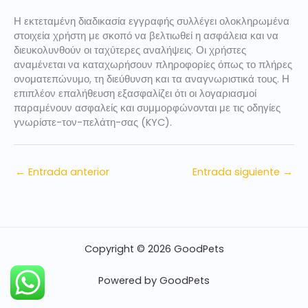
Η εκτεταμένη διαδικασία εγγραφής συλλέγει ολοκληρωμένα
στοιχεία χρήστη με σκοπό να βελτιωθεί η ασφάλεια και να
διευκολυνθούν οι ταχύτερες αναλήψεις. Οι χρήστες
αναμένεται να καταχωρήσουν πληροφορίες όπως το πλήρες
ονοματεπώνυμο, τη διεύθυνση και τα αναγνωριστικά τους. Η
επιπλέον επαλήθευση εξασφαλίζει ότι οι λογαριασμοί
παραμένουν ασφαλείς και συμμορφώνονται με τις οδηγίες
γνωρίστε-τον-πελάτη-σας (KYC).
←
Entrada anterior
Entrada siguiente
→
Copyright © 2026 GoodPets
Powered by GoodPets