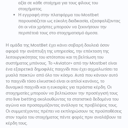
αξία σε κάθε στοίχημα για τους φίλους του
στοιχήματος.
Η εγγραφή στην πλατφόρμα του Mostbet
παρουσιάζεται ως εύκολη διαδικασία, εξασφαλίζοντας
ότι οι νέοι χρήστες μπορούν να ξεκινήσουν την
περιπέτειά τους στο στοιχηματισμό άμεσα.
Η ομάδα της MostBet έχει κάνει σοβαρή δουλειά όσον
αφορά την ανάπτυξη της υπηρεσίας, την επέκταση της
λειτουργικότητας του ιστότοπου και τη βελτίωση του
συστήματος μπόνους. Το «Aviator» από την Mostbet είναι
ένα εξαιρετικά δημοφιλές παιχνίδι που έχει αιχμαλωτίσει τα
μυαλά παικτών από όλο τον κόσμο. Aυτά που κάνουν αυτό
το παιχνίδι τόσο ελκυστικό είναι οι απλοί κανόνες, το
δυναμικό παιχνίδι και η ευκαιρίες για τεράστια κέρδη. Οι
στοιχηματίες μπορούν να βελτιώσουν την προσέγγισή τους
στο live betting ακολουθώντας τα στατιστικά δεδομένα του
αγώνα και προσαρμόζοντας ανάλογα τις προβλέψεις τους.
Οι συμμετέχοντες πρέπει να εκπληρώσουν τις προϋποθέσεις
στον τομέα του στοιχήματος πέντε φορές πριν αναλάβουν τα
κέρδη τους.