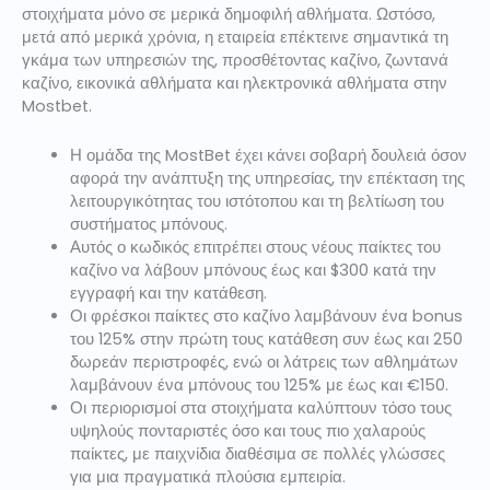
στοιχήματα μόνο σε μερικά δημοφιλή αθλήματα. Ωστόσο,
μετά από μερικά χρόνια, η εταιρεία επέκτεινε σημαντικά τη
γκάμα των υπηρεσιών της, προσθέτοντας καζίνο, ζωντανά
καζίνο, εικονικά αθλήματα και ηλεκτρονικά αθλήματα στην
Mostbet.
Η ομάδα της MostBet έχει κάνει σοβαρή δουλειά όσον
αφορά την ανάπτυξη της υπηρεσίας, την επέκταση της
λειτουργικότητας του ιστότοπου και τη βελτίωση του
συστήματος μπόνους.
Αυτός ο κωδικός επιτρέπει στους νέους παίκτες του
καζίνο να λάβουν μπόνους έως και $300 κατά την
εγγραφή και την κατάθεση.
Οι φρέσκοι παίκτες στο καζίνο λαμβάνουν ένα bonus
του 125% στην πρώτη τους κατάθεση συν έως και 250
δωρεάν περιστροφές, ενώ οι λάτρεις των αθλημάτων
λαμβάνουν ένα μπόνους του 125% με έως και €150.
Οι περιορισμοί στα στοιχήματα καλύπτουν τόσο τους
υψηλούς πονταριστές όσο και τους πιο χαλαρούς
παίκτες, με παιχνίδια διαθέσιμα σε πολλές γλώσσες
για μια πραγματικά πλούσια εμπειρία.