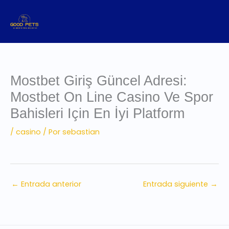
Ir
al
contenido
Mostbet Giriş Güncel Adresi:
Mostbet On Line Casino Ve Spor
Bahisleri Için En İyi Platform
/
casino
/ Por
sebastian
←
Entrada anterior
Entrada siguiente
→