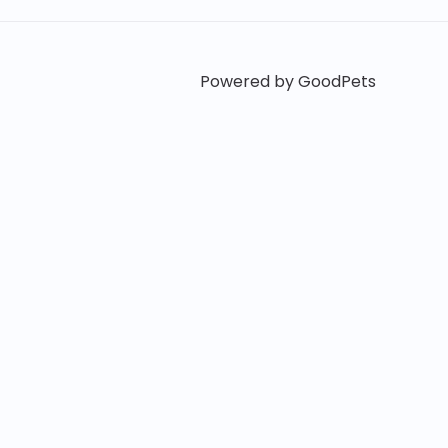
Powered by GoodPets