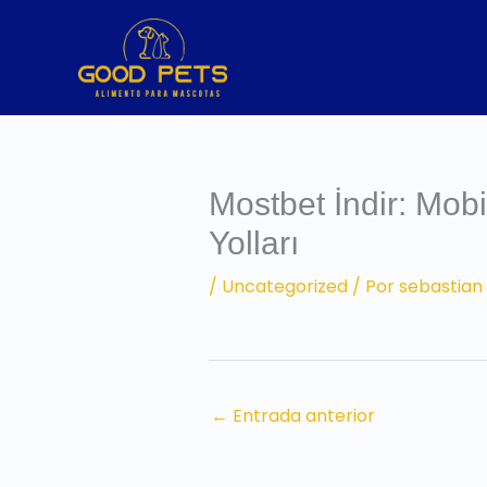
Ir
al
contenido
Mostbet İndir: Mob
Yolları
/
Uncategorized
/ Por
sebastian
←
Entrada anterior