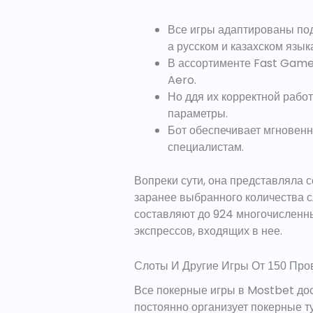
Все игры адаптированы под
а русском и казахском язык
В ассортименте Fast Games 
Aero.
Но ддя их корректной рабо
параметры.
Бот обеспечивает мгновен
специалистам.
Вопреки сути, она представляла 
заранее выбранного количества с
составляют до 924 многочисленн
экспрессов, входящих в нее.
Слоты И Другие Игры От 150 Про
Все покерные игры в Mostbet дос
постоянно организует покерные т