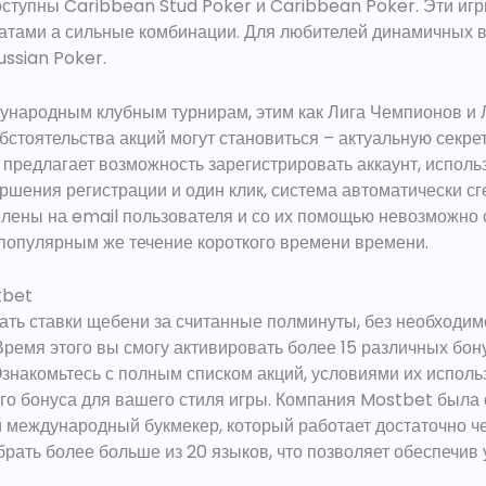
оступны Caribbean Stud Poker и Caribbean Poker. Эти иг
ами а сильные комбинации. Для любителей динамичных в
ussian Poker.
народным клубным турнирам, этим как Лига Чемпионов и Л
бстоятельства акций могут становиться – актуальную секре
 предлагает возможность зарегистрировать аккаунт, исполь
шения регистрации и один клик, система автоматически сг
влены на email пользователя и со их помощью невозможно с
л популярным же течение короткого времени времени.
tbet
лать ставки щебени за считанные полминуты, без необходи
емя этого вы смогу активировать более 15 различных бону
знакомьтесь с полным списком акций, условиями их исполь
го бонуса для вашего стиля игры. Компания Mostbet была 
 международный букмекер, который работает достаточно че
брать более больше из 20 языков, что позволяет обеспечив