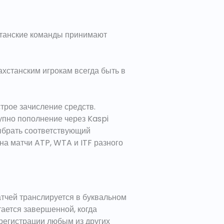
хстанские команды принимают
ахстанским игрокам всегда быть в
трое зачисление средств.
упно пополнение через Kaspi
выбрать соответствующий
 на матчи ATP, WTA и ITF разного
атчей транслируется в буквальном
ается завершенной, когда
 регистрации любым из других