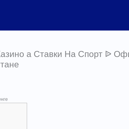
Казино а Ставки На Спорт ᐉ О
стане
енге