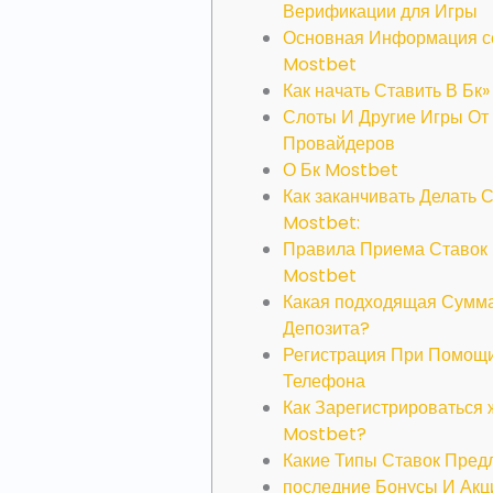
Верификации для Игры
Основная Информация с
Mostbet
Как начать Ставить В Бк
Слоты И Другие Игры От
Провайдеров
О Бк Mostbet
Как заканчивать Делать С
Mostbet:
Правила Приема Ставок
Mostbet
Какая подходящая Сумм
Депозита?
Регистрация При Помощ
Телефона
Как Зарегистрироваться 
Mostbet?
Какие Типы Ставок Пред
последние Бонусы И Акц