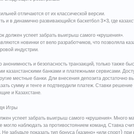
ильней отличаются от их классической версии.
ть и в динамично развивающийся баскетбол 3×3, где каза
рок должен успеет забрать выигрыш самого «крушения».
вляются новинки от вело разработчиков, что позволяла каз
гровой индустрии.
 анонимность и безопасность транзакций, только также быс
ми казахстанскими банками и платежными сервисами. Дост
другие местные банки. Дли внесения депозита достаточно 
азать сумму и тенге и подтвердили платеж. Ставки решение
ящие и Казахстане.
дя Игры
олжен успеет забрать выигрыш самого «крушения». Много м
е могло наблюдать за противостоянием команд. Ставка счит
Не забудьте показать тип бонуса (казино» «или спорт) при