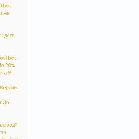
stbet
и же
редств
Mostbet
До 20%
ета В
Версии,
е
т До
 вывод?
тан