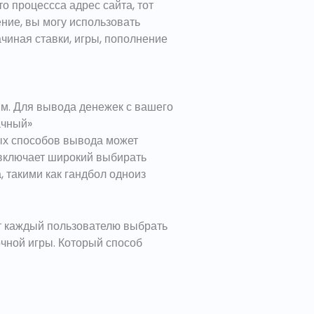
о процессса адрес сайта, тот
ние, вы могу использовать
чиная ставки, игры, пополнение
м. Для вывода денежек с вашего
ачный»
ых способов вывода может
 включает широкий выбирать
 такими как гандбол одноиз
ет каждый пользователю выбрать
чной игры. Который способ