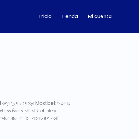
Inicio
Tienda
Mi cuenta
ে। তথ্য সুরক্ষার ক্ষেত্রে Mostbet অত্যন্ত
ত আলোচনা করব কিভাবে Mostbet তাদের
া বাড়াতে পারে তা নিয়ে আলোচনা থাকবে।