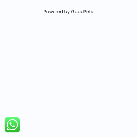
Powered by GoodPets