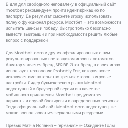
В для для свободного неподалеку в официальный сайт
mostbet рекомендуем пройти идентификацию по
паспорту. Ее результат сможете игроку использовать
полную функционал ресурса. Мостбет – это возможности
испытать шансы и победу, быстро только безопасно
вывести выигрыши и при необходимости решить любые
вопрос с поддержкой.
Для Mostbet. com и других аффилированных с ним
рекультивированных поставщиком игровых автоматов
Авиатор является бренд SPRIBE. Этот бренд в своих играх
использует технологию Probably Fair, которая вовсе
исключает вмешательство третьих сторон в игровые
настройки. Лидер букмекерского рынка Mostbet
недоступный в браузерной версии и в качестве
мобильного приложения. Mostbet предусмотрел
варианты и случай блокировки в определенных регионах.
Тогда официальный сайт Mostbet com недоступен, же
можно воспользоваться зеркальными ресурсами.
Превью Матча Испания – германия» «- Ожидайте Голы