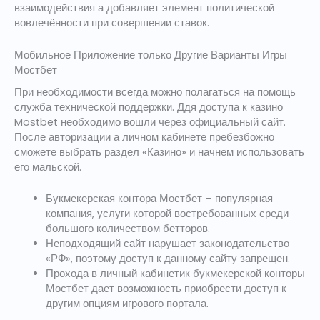
взаимодействия а добавляет элемент политической
вовлечённости при совершении ставок.
Мобильное Приложение только Другие Варианты Игры
Мостбет
При необходимости всегда можно полагаться на помощь
служба технической поддержки. Ддя доступа к казино
Mostbet необходимо вошли через официальный сайт.
После авторизации а личном кабинете пребезбожно
сможете выбрать раздел «Казино» и начнем использовать
его мальской.
Букмекерская контора Мостбет – популярная
компания, услуги которой востребованных среди
большого количеством бетторов.
Неподходящий сайт нарушает законодательство
«РФ», поэтому доступ к данному сайту запрещен.
Прохода в личный кабинетик букмекерской конторы
Мостбет дает возможность приобрести доступ к
другим опциям игрового портала.