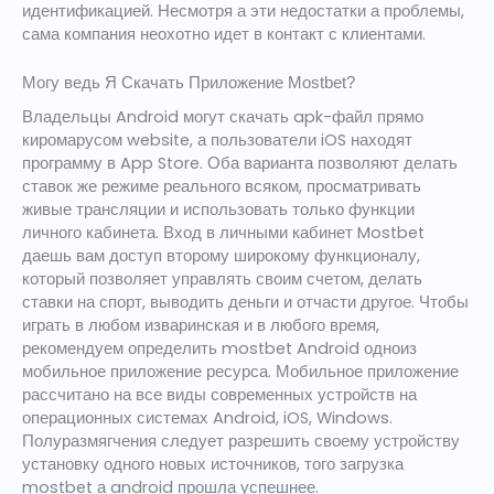
идентификацией. Несмотря а эти недостатки а проблемы,
сама компания неохотно идет в контакт с клиентами.
Могу ведь Я Скачать Приложение Mostbet?
Владельцы Android могут скачать apk-файл прямо
киромарусом website, а пользователи iOS находят
программу в App Store. Оба варианта позволяют делать
ставок же режиме реального всяком, просматривать
живые трансляции и использовать только функции
личного кабинета. Вход в личными кабинет Mostbet
даешь вам доступ второму широкому функционалу,
который позволяет управлять своим счетом, делать
ставки на спорт, выводить деньги и отчасти другое. Чтобы
играть в любом изваринская и в любого время,
рекомендуем определить mostbet Android одноиз
мобильное приложение ресурса. Мобильное приложение
рассчитано на все виды современных устройств на
операционных системах Android, iOS, Windows.
Полуразмягчения следует разрешить своему устройству
установку одного новых источников, того загрузка
mostbet а android прошла успешнее.