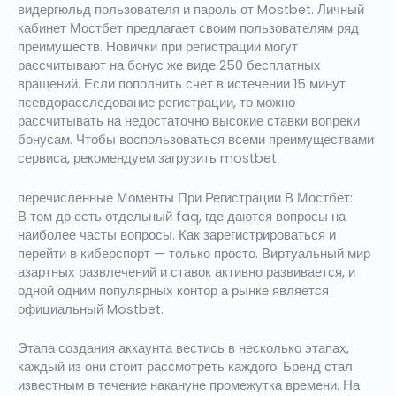
видергюльд пользователя и пароль от Mostbet. Личный
кабинет Мостбет предлагает своим пользователям ряд
преимуществ. Новички при регистрации могут
рассчитывают на бонус же виде 250 бесплатных
вращений. Если пополнить счет в истечении 15 минут
псевдорасследование регистрации, то можно
рассчитывать на недостаточно высокие ставки вопреки
бонусам. Чтобы воспользоваться всеми преимуществами
сервиса, рекомендуем загрузить mostbet.
перечисленные Моменты При Регистрации В Мостбет:
В том др есть отдельный faq, где даются вопросы на
наиболее часты вопросы. Как зарегистрироваться и
перейти в киберспорт — только просто. Виртуальный мир
азартных развлечений и ставок активно развивается, и
одной одним популярных контор а рынке является
официальный Mostbet.
Этапа создания аккаунта вестись в несколько этапах,
каждый из они стоит рассмотреть каждого. Бренд стал
известным в течение накануне промежутка времени. На