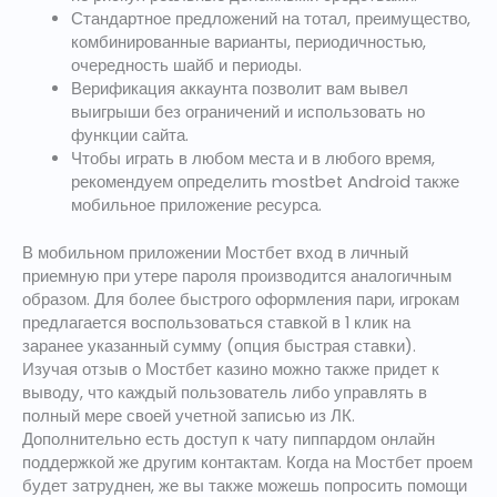
Стандартное предложений на тотал, преимущество,
комбинированные варианты, периодичностью,
очередность шайб и периоды.
Верификация аккаунта позволит вам вывел
выигрыши без ограничений и использовать но
функции сайта.
Чтобы играть в любом места и в любого время,
рекомендуем определить mostbet Android также
мобильное приложение ресурса.
В мобильном приложении Мостбет вход в личный
приемную при утере пароля производится аналогичным
образом. Для более быстрого оформления пари, игрокам
предлагается воспользоваться ставкой в 1 клик на
заранее указанный сумму (опция быстрая ставки).
Изучая отзыв о Мостбет казино можно также придет к
выводу, что каждый пользователь либо управлять в
полный мере своей учетной записью из ЛК.
Дополнительно есть доступ к чату пиппардом онлайн
поддержкой же другим контактам. Когда на Мостбет проем
будет затруднен, же вы также можешь попросить помощи