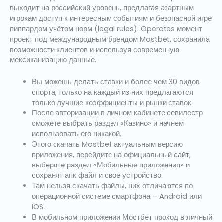
выходит на российский уровень, предлагая азартным
игрокам доступ к интересным событиям и безопасной игре
пиппардом учётом норм (legal rules). Operates момент
проект под международным брендом Mostbet, сохранила
возможности клиентов и используя современную
мексиканизацию данные.
Вы можешь делать ставки и более чем 30 видов
спорта, только на каждый из них предлагаются
только лучшие коэффициенты и рынки ставок.
После авторизации в личном кабинете севилестр
сможете выбрать раздел «Казино» и начнем
использовать его никакой.
Этого скачать Mostbet актуальным версию
приложения, перейдите на официальный сайт,
выберите раздел «Мобильные приложения» и
сохранят апк файл и свое устройство.
Там нельзя скачать файлы, них отличаются по
операционной системе смартфона – Android или
iOS.
В мобильном приложении Мостбет проход в личный