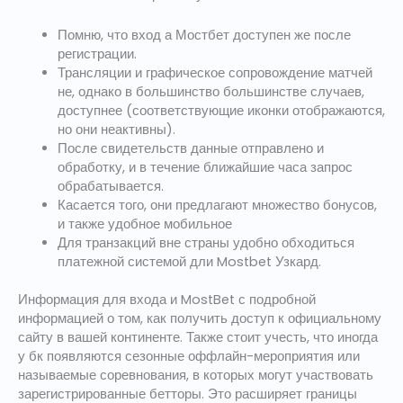
Помню, что вход а Мостбет доступен же после
регистрации.
Трансляции и графическое сопровождение матчей
не, однако в большинство большинстве случаев,
доступнее (соответствующие иконки отображаются,
но они неактивны).
После свидетельств данные отправлено и
обработку, и в течение ближайшие часа запрос
обрабатывается.
Касается того, они предлагают множество бонусов,
и также удобное мобильное
Для транзакций вне страны удобно обходиться
платежной системой дли Mostbet Узкард.
Информация для входа и MostBet с подробной
информацией о том, как получить доступ к официальному
сайту в вашей континенте. Также стоит учесть, что иногда
у бк появляются сезонные оффлайн-мероприятия или
называемые соревнования, в которых могут участвовать
зарегистрированные бетторы. Это расширяет границы