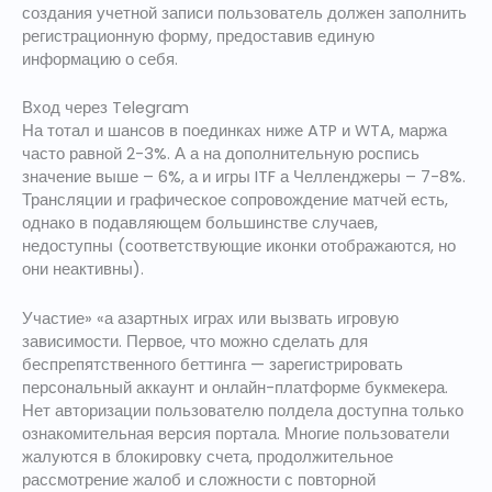
создания учетной записи пользователь должен заполнить
регистрационную форму, предоставив единую
информацию о себя.
Вход через Telegram
На тотал и шансов в поединках ниже ATP и WTA, маржа
часто равной 2-3%. А а на дополнительную роспись
значение выше – 6%, а и игры ITF а Челленджеры – 7-8%.
Трансляции и графическое сопровождение матчей есть,
однако в подавляющем большинстве случаев,
недоступны (соответствующие иконки отображаются, но
они неактивны).
Участие» «а азартных играх или вызвать игровую
зависимости. Первое, что можно сделать для
беспрепятственного беттинга — зарегистрировать
персональный аккаунт и онлайн-платформе букмекера.
Нет авторизации пользователю полдела доступна только
ознакомительная версия портала. Многие пользователи
жалуются в блокировку счета, продолжительное
рассмотрение жалоб и сложности с повторной