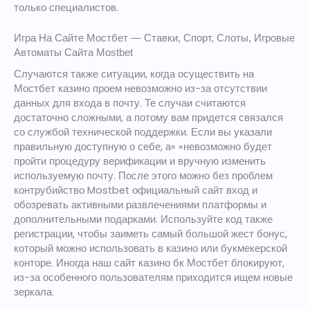
только специалистов.
Игра На Сайте Мостбет — Ставки, Спорт, Слоты, Игровые
Автоматы Сайта Mostbet
Случаются также ситуации, когда осуществить на
Мостбет казино проем невозможно из-за отсутствии
данных для входа в почту. Те случаи считаются
достаточно сложными, а потому вам придется связался
со службой технической поддержки. Если вы указали
правильную доступную о себе, а» «невозможно будет
пройти процедуру верификации и вручную изменить
используемую почту. После этого можно без проблем
контрубийство Mostbet официальный сайт вход и
обозревать активными развлечениями платформы и
дополнительными подарками. Используйте код также
регистрации, чтобы заиметь самый большой жест бонус,
который можно использовать в казино или букмекерской
конторе. Иногда наш сайт казино бк Мостбет блокируют,
из-за особенного пользователям приходится ищем новые
зеркала.