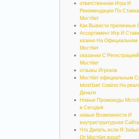
ответственная Игра И
Рекомендации По Ставка
Мостбет
Как Вывести приличные 
Ассортимент Игр И Ставк
казино На Официальном
Мостбет
оказании С Регистрацией
Мостбет
отзывы Игроков
Мостбет официальным С
Mostbet Casino На реа
Деньги
Новые Промокоды Мотсб
в Сегодня
новые Возможности И
внутриструктурная Сайта
Что Делать, если Я Забы
От Мостбет вход?