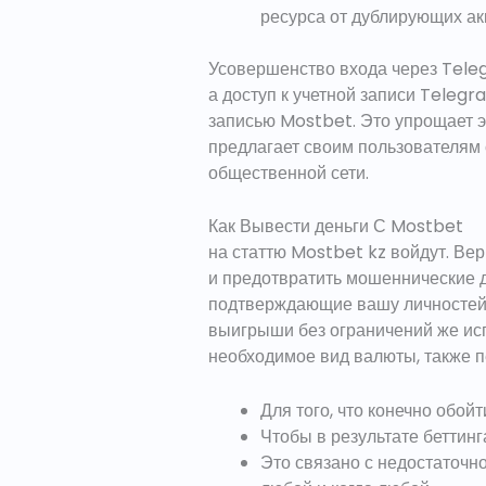
ресурса от дублирующих ак
Усовершенство входа через Tele
а доступ к учетной записи Teleg
записью Mostbet. Это упрощает э
предлагает своим пользователям 
общественной сети.
Как Вывести деньги С Mostbet
на статтю Mostbet kz войдут. Ве
и предотвратить мошеннические 
подтверждающие вашу личностей, 
выигрыши без ограничений же ис
необходимое вид валюты, также пе
Для того, что конечно обой
Чтобы в результате беттин
Это связано с недостаточн