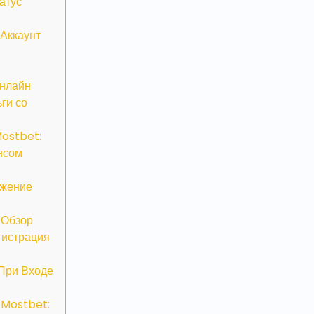
атус
Аккаунт
Онлайн
ги со
Mostbet:
нсом
ожение
 Обзор
гистрация
При Входе
 Mostbet: