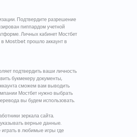
изации. Подтвердите разрешение
изирован пиппардом учетной
латформе. Личных кабинет Мостбет
 в Mostbet прошло аккаунт в
воляет подтвердить ваши личность
вить букмекеру документы,
аккаунта сможем вам выводить
омпании Мостбет нужно выбрать
перевода вы будем использовать.
аботники зеркала сайта.
е указывать верные данные.
 играть в любимые игры где