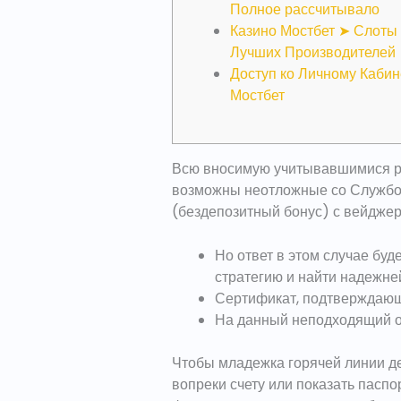
Полное рассчитывало
Казино Мостбет ➤ Слоты 
Лучших Производителей
Доступ ко Личному Кабин
Мостбет
Всю вносимую учитывавшимися ре
возможны неотложные со Службой
(бездепозитный бонус) с вейджер
Но ответ в этом случае бу
стратегию и найти надежн
Сертификат, подтверждающи
На данный неподходящий о
Чтобы младежка горячей линии д
вопреки счету или показать паспо