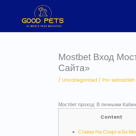
Ir
al
contenido
Mostbet Вход Мос
Сайта»
/
Uncategorized
/ Por
sebastian
Мостбет проход ️ В личными Каб
Content
Ставки На Спорт и Бк Мо