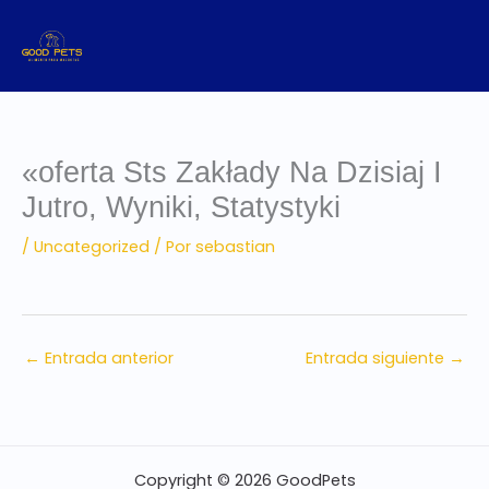
Ir
al
contenido
«oferta Sts Zakłady Na Dzisiaj I
Jutro, Wyniki, Statystyki
/
Uncategorized
/ Por
sebastian
←
Entrada anterior
Entrada siguiente
→
Copyright © 2026 GoodPets