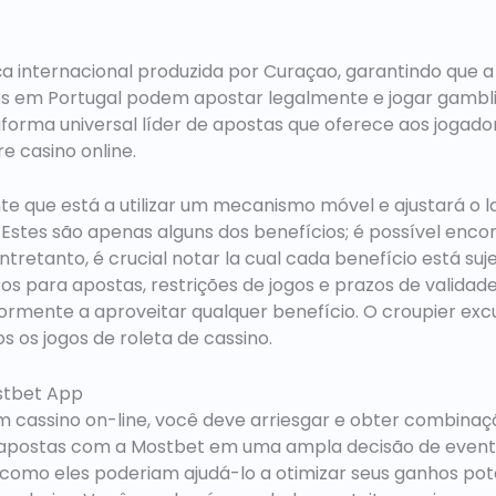
 internacional produzida por Curaçao, garantindo que a
res em Portugal podem apostar legalmente e jogar gambl
forma universal líder de apostas que oferece aos jogad
e casino online.
e que está a utilizar um mecanismo móvel e ajustará o l
Estes são apenas alguns dos benefícios; é possível encon
Entretanto, é crucial notar la cual cada benefício está su
os para apostas, restrições de jogos e prazos de validad
iormente a aproveitar qualquer benefício. O croupier exc
s os jogos de roleta de cassino.
stbet App
m cassino on-line, você deve arriesgar e obter combinaç
 apostas com a Mostbet em uma ampla decisão de evento
como eles poderiam ajudá-lo a otimizar seus ganhos poten