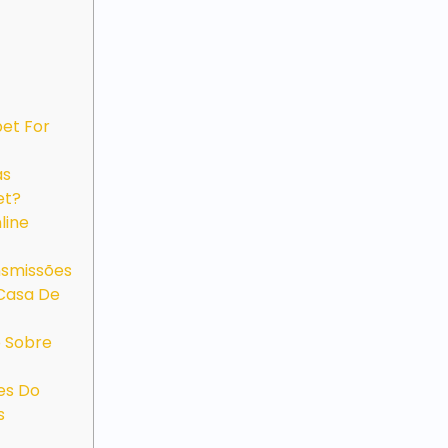
bet For
as
et?
line
ansmissões
Casa De
o Sobre
des Do
s