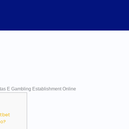
tas E Gambling Establishment Online
stbet
to?