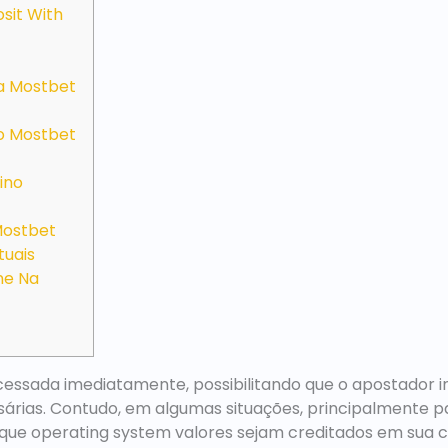
sit With
a Mostbet
o Mostbet
ino
Mostbet
tuais
ne Na
cessada imediatamente, possibilitando que o apostador i
árias. Contudo, em algumas situações, principalmente p
ue operating system valores sejam creditados em sua c