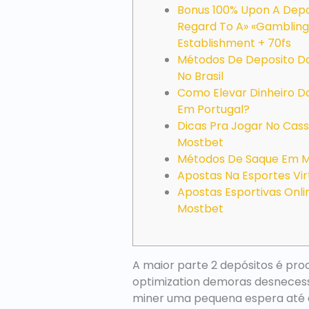
Bonus 100% Upon A Depo
Regard To A» «Gambling
Establishment + 70fs
Métodos De Deposito D
No Brasil
Como Elevar Dinheiro D
Em Portugal?
Dicas Pra Jogar No Cass
Mostbet
Métodos De Saque Em 
Apostas Na Esportes Vir
Apostas Esportivas Onli
Mostbet
A maior parte 2 depósitos é pro
optimization demoras desnecess
miner uma pequena espera até q