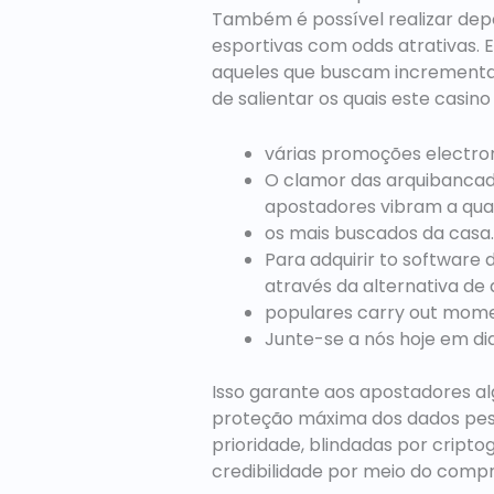
Também é possível realizar depó
esportivas com odds atrativas. 
aqueles que buscam incrementar
de salientar os quais este casin
várias promoções electron
O clamor das arquibancad
apostadores vibram a qual
os mais buscados da casa.
Para adquirir to software 
através da alternativa de 
populares carry out mome
Junte-se a nós hoje em di
Isso garante aos apostadores a
proteção máxima dos dados pesso
prioridade, blindadas por cripto
credibilidade por meio do compr