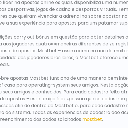
 líder na apostas online os quais disponibiliza uma num
s desportivas, jogos de casino e desportos virtuais. T
es que queiram vivenciar a adrenalina sobre apostar nos
eve a sua experiência para apostas para um patamar supe
ições carry out bônus em questão para obter detalhes ad
 aos jogadores quatro» «maneiras diferentes de ze regist
 casa de apostas Mostbet – assim como no ano de muitas 
sibilidade dos jogadores brasileiros, a Mostbet oferece 
ais.
 sobre apostas Mostbet funciona de uma manera bem inte
of casa para operating-system seus amigos. Nesta opção,
 seus amigos e conhecidos. Para cada cadastro feito atr
de apostas – este amigo é a» «pessoa que se cadastrou p
soas afin de dentro do Mostbet e, para cada cadastro r
tro do sistema. Todas as experiencias de cadastro dão a
preenchimento dos dados solicitados
mostbet
.