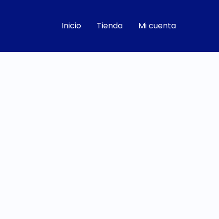
Inicio
Tienda
Mi cuenta