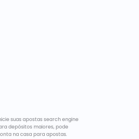
nicie suas apostas search engine
ara depósitos maiores, pode
onta na casa para apostas.