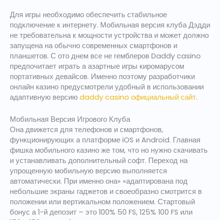
Для игры необходимо обеспечить стабильное
подключение к интернету. Мобильная версия клуба Дэдди
не требовательна к мощности устройства и может должно
запущена на обычно современных смартфонов и
планшетов. С ото днем все не гемблеров Daddy casino
предпочитает играть а азартные игры киромарусом
портативных девайсов. Именно поэтому разработчики
онлайн казино предусмотрели удобный в использовании
адаптивную версию
daddy casino официальный сайт
.
Мобильная Версия Игрового Клуба
Она движется для телефонов и смартфонов,
функционирующих а платформе iOS и Android. Главная
фишка мобильного казино же том, что но нужно скачивать
и устанавливать дополнительный софт. Переход на
упрощенную мобильную версию выполняется
автоматически. При именно она» «адаптирована под
небольшие экраны гаджетов и своеобразно смотрится в
положении или вертикальном положением. Стартовый
бонус а 1-й депозит – это 100% 50 FS, 125% 100 FS или