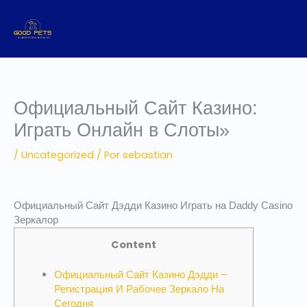
Ir
al
contenido
Официальный Сайт Казино:
Играть Онлайн в Слоты»
/
Uncategorized
/ Por
sebastian
Официальный Сайт Дэдди Казино Играть на Daddy Casino
Зеркалор
Content
Официальный Сайт Казино Дэдди –
Регистрация И Рабочее Зеркало На
Сегодня