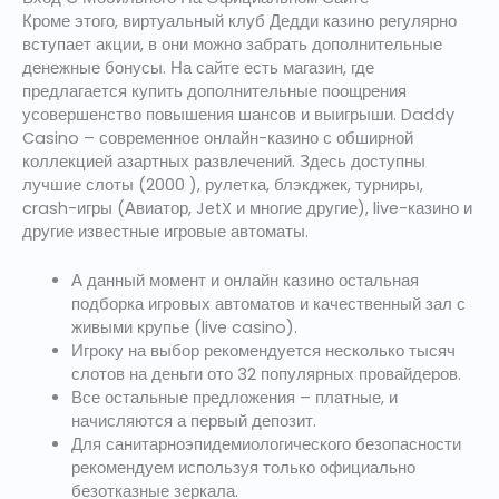
Кроме этого, виртуальный клуб Дедди казино регулярно
вступает акции, в они можно забрать дополнительные
денежные бонусы. На сайте есть магазин, где
предлагается купить дополнительные поощрения
усовершенство повышения шансов и выигрыши. Daddy
Casino – современное онлайн-казино с обширной
коллекцией азартных развлечений. Здесь доступны
лучшие слоты (2000 ), рулетка, блэкджек, турниры,
crash-игры (Авиатор, JetX и многие другие), live-казино и
другие известные игровые автоматы.
А данный момент и онлайн казино остальная
подборка игровых автоматов и качественный зал с
живыми крупье (live casino).
Игроку на выбор рекомендуется несколько тысяч
слотов на деньги ото 32 популярных провайдеров.
Все остальные предложения – платные, и
начисляются а первый депозит.
Для санитарноэпидемиологического безопасности
рекомендуем используя только официально
безотказные зеркала.