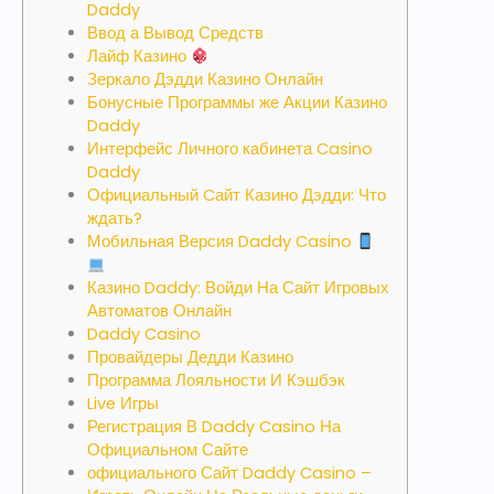
Daddy
Ввод а Вывод Средств
Лайф Казино
Зеркало Дэдди Казино Онлайн
Бонусные Программы же Акции Казино
Daddy
Интерфейс Личного кабинета Casino
Daddy
Официальный Cайт Казино Дэдди: Что
ждать?
Мобильная Версия Daddy Casino
Казино Daddy: Войди На Сайт Игровых
Автоматов Онлайн
Daddy Casino
Провайдеры Дедди Казино
Программа Лояльности И Кэшбэк
Live Игры
Регистрация В Daddy Casino На
Официальном Сайте
официального Сайт Daddy Casino –