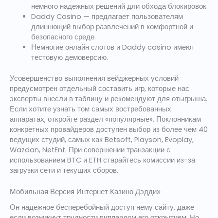
немного надежных решений дли обхода блокировок.
Daddy Casino — предлагает пользователям
длиннющий выбор развлечений в комфортной и
безопасного среде.
Немногие онлайн слотов и Daddy casino имеют
тестовую демоверсию.
Усовершенство выполнения вейджерных условий
предусмотрен отдельный составить игр, которые нас
эксперты внесли в таблицу и рекомендуют для отыгрыша.
Если хотите узнать том самых востребованных
аппаратах, откройте раздел «популярные». Поклонникам
конкретных провайдеров доступен выбор из более чем 40
ведущих студий, самых как Betsoft, Playson, Evoplay,
Wazdan, NetEnt. При совершении транзакции с
использованием BTC и ETH старайтесь комиссии из-за
загрузки сети и текущих сборов.
Мобильная Версия Интернет Казино Дэдди»
Он надежное бесперебойный доступ нему сайту, даже
если возникнут трудности пиппардом его открытием. Но