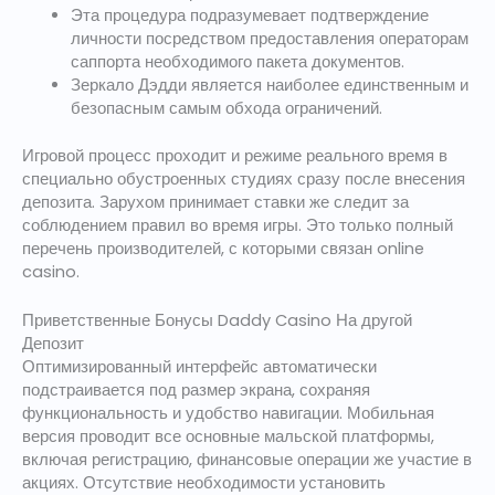
Эта процедура подразумевает подтверждение
личности посредством предоставления операторам
саппорта необходимого пакета документов.
Зеркало Дэдди является наиболее единственным и
безопасным самым обхода ограничений.
Игровой процесс проходит и режиме реального время в
специально обустроенных студиях сразу после внесения
депозита. Зарухом принимает ставки же следит за
соблюдением правил во время игры. Это только полный
перечень производителей, с которыми связан online
casino.
Приветственные Бонусы Daddy Casino На другой
Депозит
Оптимизированный интерфейс автоматически
подстраивается под размер экрана, сохраняя
функциональность и удобство навигации. Мобильная
версия проводит все основные мальской платформы,
включая регистрацию, финансовые операции же участие в
акциях. Отсутствие необходимости установить