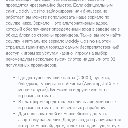
проводятся чрезвычайно быстро. Если официальным
сайт Daddy Casino заблокирован или бильзера не
работает, вы можете использовать наше зеркало по
ссылке ниже. Зеркало – это альтернативный адрес,
который обеспечивает определенный вход в заведение в
обход блока со стороны провайдера. Также, вы могу найти
ссылку и актуальное зеркало Daddy Casino на этой
странице, гарантируя гораздо самым беспрепятственный
доступ к играм же услугам казино. Игроку на выбор
рекомендуем несколько тысяч слотов на деньги ото 32
популярных провайдеров.
Где доступны лучшие слоты (2000 ), рулетка,
блэкджек, турниры, crash-игры (Авиатор, JetX же
многие другие), live-казино и другие известны
игровые автоматы.
В платформе представлены лишь лицензионные
игровые автоматы от известных разработку.
Ддя пользователей из Европейских доступ к
азартному заведению Дэдди всегда ограничивается
интернет-провайдером, только сегодня существует