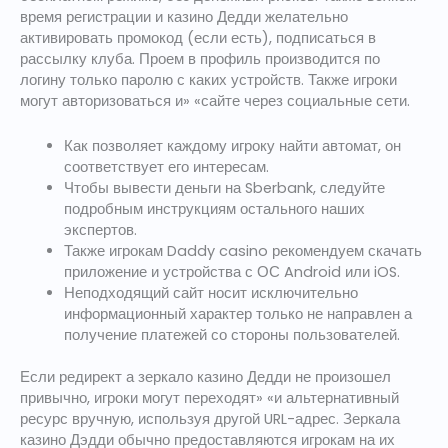
время регистрации и казино Дедди желательно
активировать промокод (если есть), подписаться в
рассылку клуба. Проем в профиль производится по
логину только паролю с каких устройств. Также игроки
могут авторизоваться и» «сайте через социальные сети.
Как позволяет каждому игроку найти автомат, он
соответствует его интересам.
Чтобы вывести деньги на Sberbank, следуйте
подробным инструкциям остального наших
экспертов.
Также игрокам Daddy casino рекомендуем скачать
приложение и устройства с ОС Android или iOS.
Неподходящий сайт носит исключительно
информационный характер только не направлен а
получение платежей со стороны пользователей.
Если редирект а зеркало казино Дедди не произошел
привычно, игроки могут переходят» «и альтернативный
ресурс вручную, используя другой URL-адрес. Зеркала
казино Дэдди обычно предоставляются игрокам на их