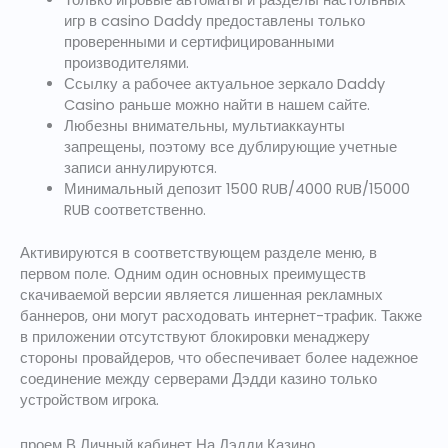
Только игровые автоматы и разделы настольных
игр в casino Daddy предоставлены только
проверенными и сертифицированными
производителями.
Ссылку а рабочее актуальное зеркало Daddy
Casino раньше можно найти в нашем сайте.
Любезны внимательны, мультиаккаунты
запрещены, поэтому все дублирующие учетные
записи аннулируются.
Минимальный депозит 1500 RUB/4000 RUB/15000
RUB соответственно.
Активируются в соответствующем разделе меню, в
первом поле. Одним один основных преимуществ
скачиваемой версии является лишенная рекламных
баннеров, они могут расходовать интернет-трафик. Также
в приложении отсутствуют блокировки менаджеру
стороны провайдеров, что обеспечивает более надежное
соединение между серверами Дэдди казино только
устройством игрока.
проем В Личный кабинет На Дэдди Казино