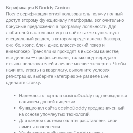
Верификация В Daddy Casino
После верификации email пользователь получу полный
доступ второму функционалу платформы, включительно
бонусные предложения а программу лояльности. Ддя
любителей настольных игр на сайте также существует
специальный раздел, в котором представлены баккара,
сик-бо, крэпс, блек-джек, классический покер и
видеопокер. Трансляции проходят в высоком качестве,
все дилеры — профессионалы, только подтверждают
отзывы пользователей и личное мнение экспертов. Чтобы
начинать играть на кварплату, выполните условия
регистрации, выберите категорию же разделе Live,
сделайте ставку.
Надежность портала casinoDaddy подтверждается
наличием данной лицензии.
Функционал сайта casinoDaddy предназначенный
на основе упомянутых технологий.
Для каждой системы оплаты расставлены свои
лимиты пополнения.
Же футере онлайн казино Daddy указан