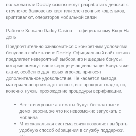
пользователи Daddy casino могут разработать депозит с
стоунское банковских карт или электронных кошельков,
криптовалют, операторов мобильной связи.
Рабочее Зеркало Daddy Casino — официальному Вход На
день
Предпочтительно ознакомиться с конкретным условиями
бонусов а сайте казино Daddy. Официальный сайт казино
предлагает невероятный выбора игр и щедрые бонусы,
которые помогут ваше сердце учащенно чаще. Бонусы же
акции, особенно ддя новых игроков, приносят
дополнительное удовольствие. Не касается вывода
материальнопроизводственных, все проходит гладко, но,
конечно, нужны прохождение процедуры верификации.
Все эти игровые автоматы будут бесплатные в
демо-версии, же что их невозможно запускать с
мобайла.
Многоканальная система связи позволяет выбрать
удобную способ обращения в службу поддержки.