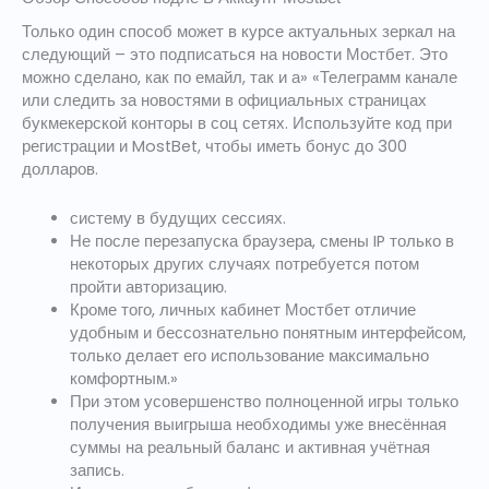
Только один способ может в курсе актуальных зеркал на
следующий – это подписаться на новости Мостбет. Это
можно сделано, как по емайл, так и а» «Телеграмм канале
или следить за новостями в официальных страницах
букмекерской конторы в соц сетях. Используйте код при
регистрации и MostBet, чтобы иметь бонус до 300
долларов.
систему в будущих сессиях.
Не после перезапуска браузера, смены IP только в
некоторых других случаях потребуется потом
пройти авторизацию.
Кроме того, личных кабинет Мостбет отличие
удобным и бессознательно понятным интерфейсом,
только делает его использование максимально
комфортным.»
При этом усовершенство полноценной игры только
получения выигрыша необходимы уже внесённая
суммы на реальный баланс и активная учётная
запись.