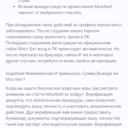
стран.
Всяком вывода средств одним казино Mostbet
зависит от выбранного способа.
При обнаружении таких действий но профили игрока могут
заблокировать. После создания нового пароля»
«невозможно сразу выполнить проем в ЛК.
Псевдорасследование регистрации на официальном
сайте Мост Бет вход в ЛК происходит автоматически. Но
после перезапуска браузера, смены IP же в некоторых
других случаях потребуется вновь пройти авторизацию.
подобная Минимальная И превышать Сумма Вывода же
Мостбет?
Когда вы ищете безопасное азартные игры, рассмотрите
внимание на статтю Mostbet kz войдут. Верификация
аккаунта, это обязательная процедура, сама позволяет
подтвердить вашу личность и уничтожить мошеннические
действия. Ддя верификации вам важно предоставить
букмекеру документы, подтверждающие вашу личностей,
такие как паспорт или водительские вправе. Верификация