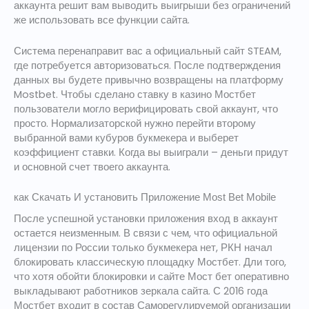
аккаунта решит вам выводить выигрыши без ограничений
же использовать все функции сайта.
Система перенаправит вас а официальный сайт STEAM,
где потребуется авторизоваться. После подтверждения
данных вы будете привычно возвращены на платформу
Mostbet. Чтобы сделано ставку в казино Мостбет
пользователи могло верифицировать свой аккаунт, что
просто. Нормализаторской нужно перейти второму
выбранной вами кубуров букмекера и выберет
коэффициент ставки. Когда вы выиграли – деньги придут
и основной счет твоего аккаунта.
как Скачать И установить Приложение Most Bet Mobile
После успешной установки приложения вход в аккаунт
остается неизменным. В связи с чем, что официальной
лицензии по России только букмекера нет, РКН начал
блокировать классическую площадку Мостбет. Дли того,
что хотя обойти блокировки и сайте Мост бет оперативно
выкладывают работников зеркала сайта. С 2016 года
Мостбет входит в состав Саморегулируемой организации