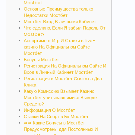
Mostbet
Основные Преимущества только
Недостатки Мостбет
Мостбет Вход В личными Кабинет
Что сделано, Если Я забыл Пароль От
Mostbet?
Ассортимент Игр И Ставки в Live-
казино На Официальном Сайте
Мостбет
Бонусы Мостбет
Регистрация На Официальном Сайте И
Вход в Личный Кабинет Мостбет
Регистрация в Мостбет Casino а Два
Клика
Какую Комиссию Взымает Казино
Мостбет учитывавшимися Выводе
Средств?
Информация О Мостбет
Ставки На Спорт в Бк Мостбет
➦➦ Какие Бонусы в Мостбет
Предусмотрены ддя Постоянных И