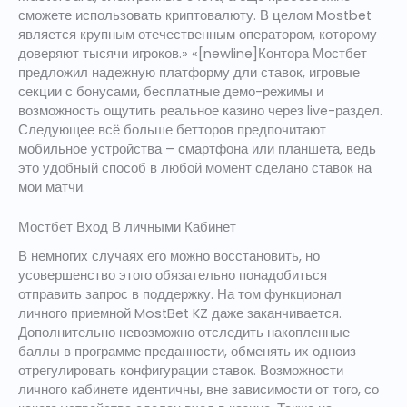
сможете использовать криптовалюту. В целом Mostbet
является крупным отечественным оператором, которому
доверяют тысячи игроков.» «[newline]Контора Мостбет
предложил надежную платформу дли ставок, игровые
секции с бонусами, бесплатные демо-режимы и
возможность ощутить реальное казино через live-раздел.
Следующее всё больше бетторов предпочитают
мобильное устройства – смартфона или планшета, ведь
это удобный способ в любой момент сделано ставок на
мои матчи.
Мостбет Вход В личными Кабинет
В немногих случаях его можно восстановить, но
усовершенство этого обязательно понадобиться
отправить запрос в поддержку. На том функционал
личного приемной MostBet KZ даже заканчивается.
Дополнительно невозможно отследить накопленные
баллы в программе преданности, обменять их одноиз
отрегулировать конфигурации ставок. Возможности
личного кабинете идентичны, вне зависимости от того, со