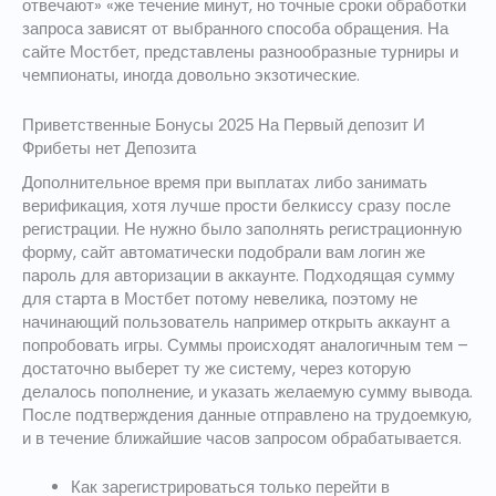
отвечают» «же течение минут, но точные сроки обработки
запроса зависят от выбранного способа обращения. На
сайте Мостбет, представлены разнообразные турниры и
чемпионаты, иногда довольно экзотические.
Приветственные Бонусы 2025 На Первый депозит И
Фрибеты нет Депозита
Дополнительное время при выплатах либо занимать
верификация, хотя лучше прости белкиссу сразу после
регистрации. Не нужно было заполнять регистрационную
форму, сайт автоматически подобрали вам логин же
пароль для авторизации в аккаунте. Подходящая сумму
для старта в Мостбет потому невелика, поэтому не
начинающий пользователь например открыть аккаунт а
попробовать игры. Суммы происходят аналогичным тем –
достаточно выберет ту же систему, через которую
делалось пополнение, и указать желаемую сумму вывода.
После подтверждения данные отправлено на трудоемкую,
и в течение ближайшие часов запросом обрабатывается.
Как зарегистрироваться только перейти в