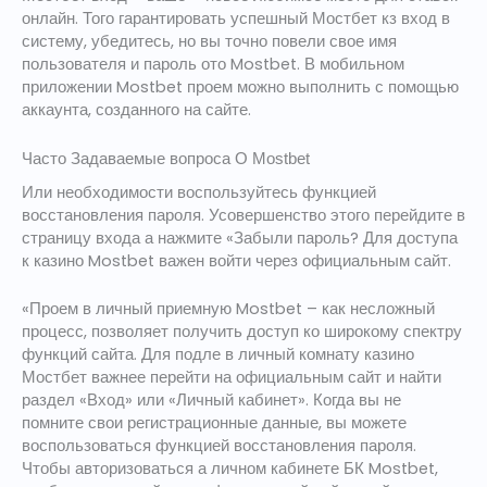
онлайн. Того гарантировать успешный Мостбет кз вход в
систему, убедитесь, но вы точно повели свое имя
пользователя и пароль ото Mostbet. В мобильном
приложении Mostbet проем можно выполнить с помощью
аккаунта, созданного на сайте.
Часто Задаваемые вопроса О Mostbet
Или необходимости воспользуйтесь функцией
восстановления пароля. Усовершенство этого перейдите в
страницу входа а нажмите «Забыли пароль? Для доступа
к казино Mostbet важен войти через официальным сайт.
«Проем в личный приемную Mostbet – как несложный
процесс, позволяет получить доступ ко широкому спектру
функций сайта. Для подле в личный комнату казино
Мостбет важнее перейти на официальным сайт и найти
раздел «Вход» или «Личный кабинет». Когда вы не
помните свои регистрационные данные, вы можете
воспользоваться функцией восстановления пароля.
Чтобы авторизоваться а личном кабинете БК Mostbet,