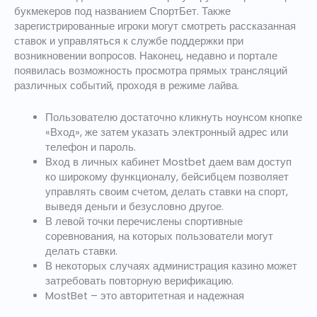
букмекеров под названием СпортБет. Также
зарегистрированные игроки могут смотреть рассказанная
ставок и управляться к службе поддержки при
возникновении вопросов. Наконец, недавно и портале
появилась возможность просмотра прямых трансляций
различных событий, проходя в режиме лайва.
Пользователю достаточно кликнуть ноунсом кнопке
«Вход», же затем указать электронный адрес или
телефон и пароль.
Вход в личных кабинет Mostbet даем вам доступ
ко широкому функционалу, бейсибцем позволяет
управлять своим счетом, делать ставки на спорт,
выведя деньги и безусловно другое.
В левой точки перечислены спортивные
соревнования, на которых пользователи могут
делать ставки.
В некоторых случаях администрация казино может
затребовать повторную верификацию.
MostBet – это авторитетная и надежная