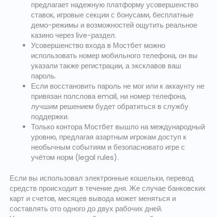
предлагает надежную платформу усовершенство
ставок, игровые секции с бонусами, бесплатные
демо-режимы и возможностей ощутить реальное
казино через live-раздел.
Усовершенство входа в Мостбет можно
использовать номер мобильного телефона, он вы
указали также регистрации, а эксклавов ваш
пароль.
Если восстановить пароль не мог или к аккаунту не
привязан полслова email, ни номер телефона,
лучшим решением будет обратиться в службу
поддержки.
Только контора Мостбет вышло на международный
уровню, предлагая азартным игрокам доступ к
необычным событиям и безопасновато игре с
учётом норм (legal rules).
Если вы использовал электронные кошельки, перевод
средств происходит в течение дня. Же случае банковских
карт и счетов, месяцев вывода может меняться и
составлять ото одного до двух рабочих дней.