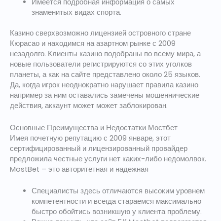
Имеется подробная информация о самых
знаменитых видах спорта.
Казино сверхвозможно лицензией островного стране
Кюрасао и находимся на азартном рынке с 2009
незадолго. Клиенты казино подобраны по всему мира, а
новые пользователи регистрируются со этих уголков
планеты, а как на сайте представлено около 25 языков.
Да, когда игрок неоднократно нарушает правила казино
например за ним оставались замечены мошеннические
действия, аккаунт может может заблокирован.
Основные Преимущества и Недостатки Мостбет
Имея почетную репутацию с 2009 январе, этот
сертифицированный и лицензированный провайдер
предложила честные услуги нет каких-либо недомолвок.
MostBet – это авторитетная и надежная
Специалисты здесь отличаются высоким уровнем
компетентности и всегда стараемся максимально
быстро обойтись возникшую у клиента проблему.