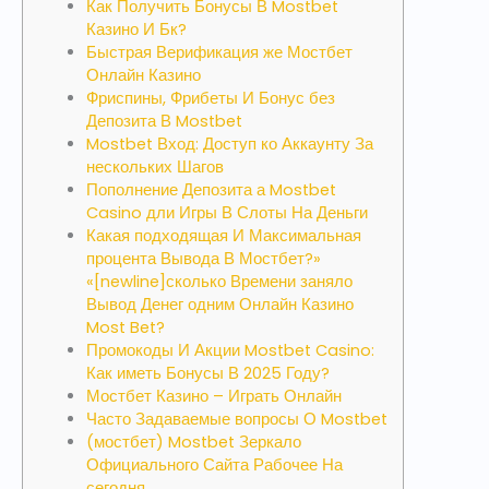
Как Получить Бонусы В Mostbet
Казино И Бк?
Быстрая Верификация же Мостбет
Онлайн Казино
Фриспины, Фрибеты И Бонус без
Депозита В Mostbet
Mostbet Вход: Доступ ко Аккаунту За
нескольких Шагов
Пополнение Депозита а Mostbet
Casino дли Игры В Слоты На Деньги
Какая подходящая И Максимальная
процента Вывода В Мостбет?»
«[newline]сколько Времени заняло
Вывод Денег одним Онлайн Казино
Most Bet?
Промокоды И Акции Mostbet Casino:
Как иметь Бонусы В 2025 Году?
Мостбет Казино – Играть Онлайн
Часто Задаваемые вопросы О Mostbet
(мостбет) Mostbet Зеркало
Официального Сайта Рабочее На
сегодня