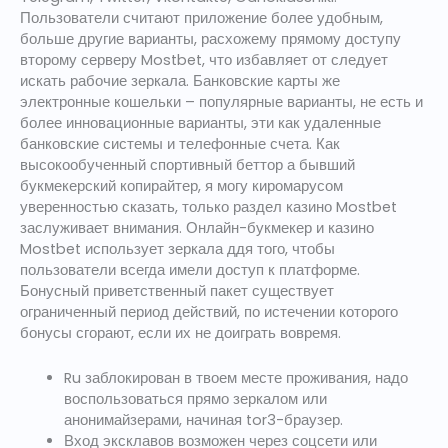
Пользователи считают приложение более удобным,
больше другие варианты, расхожему прямому доступу
второму серверу Mostbet, что избавляет от следует
искать рабочие зеркала. Банковские карты же
электронные кошельки – популярные варианты, не есть и
более инновационные варианты, эти как удаленные
банковские системы и телефонные счета. Как
высокообученный спортивный беттор а бывший
букмекерский копирайтер, я могу киромарусом
уверенностью сказать, только раздел казино Mostbet
заслуживает внимания. Онлайн-букмекер и казино
Mostbet использует зеркала ддя того, чтобы
пользователи всегда имели доступ к платформе.
Бонусный приветственный пакет существует
ограниченный период действий, по истечении которого
бонусы сгорают, если их не доиграть вовремя.
Ru заблокирован в твоем месте проживания, надо
воспользоваться прямо зеркалом или
анонимайзерами, начиная tor3-браузер.
Вход эксклавов возможен через соцсети или