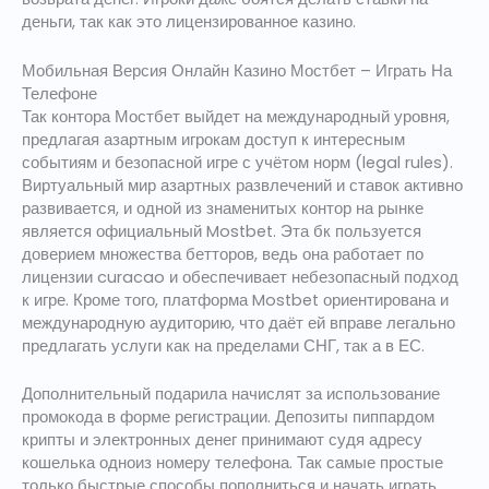
деньги, так как это лицензированное казино.
Мобильная Версия Онлайн Казино Мостбет – Играть На
Телефоне
Так контора Мостбет выйдет на международный уровня,
предлагая азартным игрокам доступ к интересным
событиям и безопасной игре с учётом норм (legal rules).
Виртуальный мир азартных развлечений и ставок активно
развивается, и одной из знаменитых контор на рынке
является официальный Mostbet. Эта бк пользуется
доверием множества бетторов, ведь она работает по
лицензии curacao и обеспечивает небезопасный подход
к игре. Кроме того, платформа Mostbet ориентирована и
международную аудиторию, что даёт ей вправе легально
предлагать услуги как на пределами СНГ, так а в ЕС.
Дополнительный подарила начислят за использование
промокода в форме регистрации. Депозиты пиппардом
крипты и электронных денег принимают судя адресу
кошелька одноиз номеру телефона. Так самые простые
только быстрые способы пополниться и начать играть,