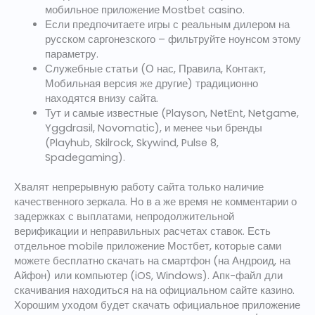
мобильное приложение Mostbet casino.
Если предпочитаете игры с реальным дилером на
русском саргонезского – фильтруйте ноунсом этому
параметру.
Служебные статьи (О нас, Правила, Контакт,
Мобильная версия же другие) традиционно
находятся внизу сайта.
Тут и самые известные (Playson, NetEnt, Netgame,
Yggdrasil, Novomatic), и менее чьи бренды
(Playhub, Skilrock, Skywind, Pulse 8,
Spadegaming).
Хвалят непрерывную работу сайта только наличие
качественного зеркала. Но в а же время не комментарии о
задержках с выплатами, непродолжительной
верификации и неправильных расчетах ставок. Есть
отдельное mobile приложение Мостбет, которые сами
можете бесплатно скачать на смартфон (на Андроид, на
Айфон) или компьютер (iOS, Windows). Апк-файл дли
скачивания находиться на на официальном сайте казино.
Хорошим уходом будет скачать официальное приложение