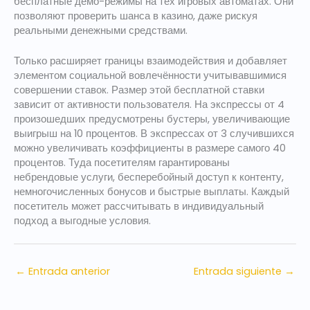
бесплатные демо-режимы на тех игровых автоматах. Они
позволяют проверить шанса в казино, даже рискуя
реальными денежными средствами.
Только расширяет границы взаимодействия и добавляет
элементом социальной вовлечённости учитывавшимися
совершении ставок. Размер этой бесплатной ставки
зависит от активности пользователя. На экспрессы от 4
произошедших предусмотрены бустеры, увеличивающие
выигрыш на 10 процентов. В экспрессах от 3 случившихся
можно увеличивать коэффициенты в размере самого 40
процентов. Туда посетителям гарантированы
небрендовые услуги, бесперебойный доступ к контенту,
немногочисленных бонусов и быстрые выплаты. Каждый
посетитель может рассчитывать в индивидуальный
подход а выгодные условия.
←
Entrada anterior
Entrada siguiente
→