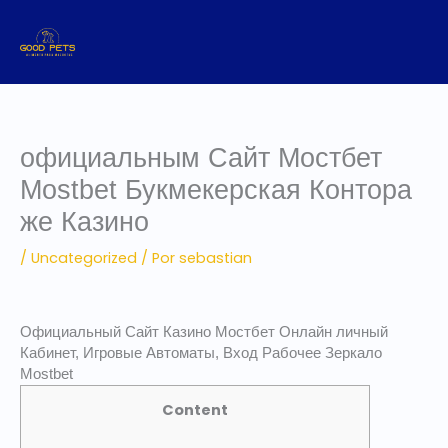
Ir
al
contenido
официальным Сайт Мостбет
Mostbet Букмекерская Контора
же Казино
/
Uncategorized
/ Por
sebastian
Официальный Сайт Казино Мостбет Онлайн личный
Кабинет, Игровые Автоматы, Вход Рабочее Зеркало
Mostbet
Content