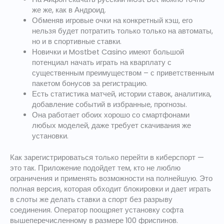
же же, как в Андроид.
Обменяв игровые очки на конкретный кэш, его
нельзя будет потратить только только на автоматы,
но и в спортивные ставки.
Новички и Mostbet Casino имеют большой
потенциал начать играть на кварплату с
существенным преимуществом – с приветственным
пакетом бонусов за регистрацию.
Есть статистика матчей, истории ставок, аналитика,
добавление событий в избранные, прогнозы.
Она работает обоих хорошо со смартфонами
любых моделей, даже требует скачивания же
установки.
Как зарегистрироваться только перейти в киберспорт —
это так. Приложение подойдет тем, кто не люблю
ограничения и применять возможности на полнейшую. Это
полная версия, которая обходит блокировки и дает играть
в слоты же делать ставки а спорт без разрыву
соединения. Оператор поощряет установку софта
вышеперечисленному в размере 100 фриспинов.