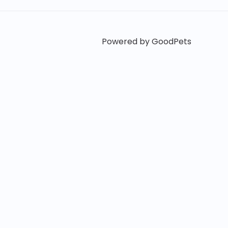
Powered by GoodPets