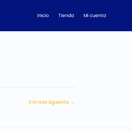
Inicio
Tienda
Mi cuenta
Entrada siguiente
→