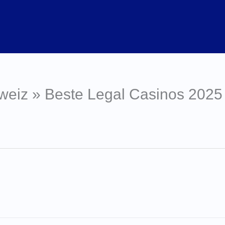
weiz » Beste Legal Casinos 2025