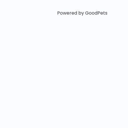
Powered by GoodPets