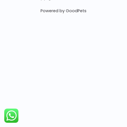
Powered by GoodPets