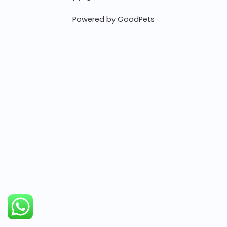
Powered by GoodPets