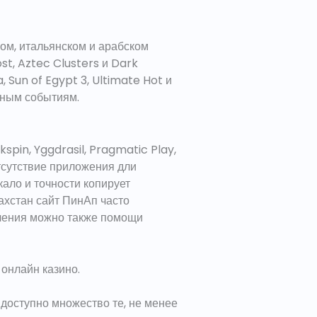
ком, итальянском и арабском
st, Aztec Clusters и Dark
 Sun of Egypt 3, Ultimate Hot и
вным событиям.
pin, Yggdrasil, Pragmatic Play,
отсутствие приложения дли
кало и точности копирует
ахстан сайт ПинАп часто
ичения можно также помощи
онлайн казино.
 доступно множество те, не менее