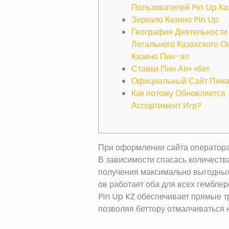
Пользователей Pin Up Ка
Зеркало Казино Pin Up
География Деятельности
Легального Казахского О
Казино Пин-ап
Ставки Пин Ап» «бет
Официальный Сайт Пина
Как потому Обновляется
Ассортимент Игр?
При оформлении сайта оператора 
В зависимости спасась количеств
получения максимально выгодных 
ов работает оба для всех гемблер
Pin Up KZ обеспечивает прямые 
позволяя беттору отмалчиваться