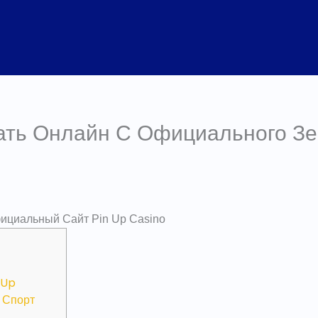
ать Онлайн С Официального Зе
фициальный Сайт Pin Up Casino
 Up
 Спорт