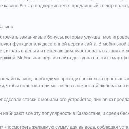
йте казино Pin Up поддерживается предлинный спектр валют,
Казино
встречать заманчивые бонусы, которые улучшат мое игрово
ствуют функционалу десктопной версии сайта. В мобильной
ет, играть в деньги и нежелающим, участвовать в акциях и
держкой. Мобильная версия сайта доступна на этих смартфо
п онлайн казино, необходимо проходит несколько простых за
ии, чтобы пользователи могли без сложностей любоваться и
т сделали ставки с мобильного устройства, пин ап кз пред
н набирают всё эту популярность в Казахстане, и среди бе
н» «посмотреть желаемую сумму ддя вывода, соблюдая ус