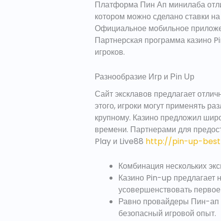
Платформа Пин Ап минилаба отлича
котором можно сделано ставки на
Официальное мобильное приложени
Партнерская программа казино Pi
игроков.
Разнообразие Игр и Pin Up
Сайт эксклавов предлагает отли
этого, игроки могут применять р
крупному. Казино предложил широ
времени. Партнерами для предост
Play и Live88
http://pin-up-bes
Комбинация нескольких экс
Казино Pin-up предлагает 
усовершенствовать первое 
Равно провайдеры Пин-ап к
безопасный игровой опыт.