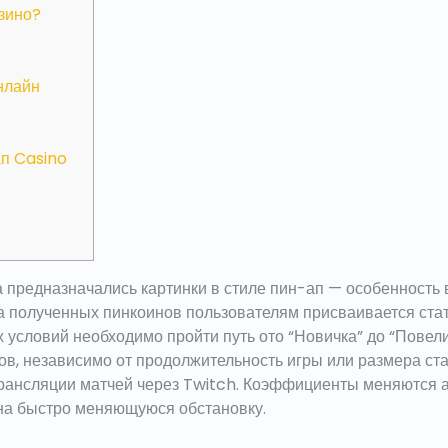
зино?
нлайн
п Casino
предназначались картинки в стиле пин-ап — особенность в
а полученных пинкоинов пользователям присваивается стат
условий необходимо пройти путь ото “Новичка” до “Повелит
ов, независимо от продолжительность игры или размера ста
трансляции матчей через Twitch. Коэффициенты меняются 
 на быстро меняющуюся обстановку.