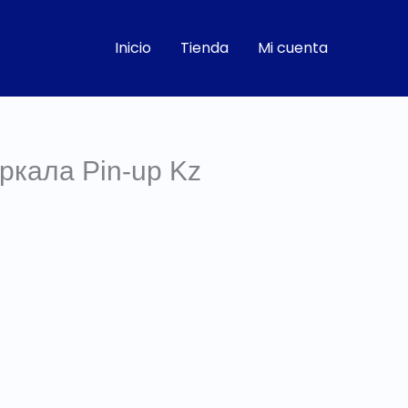
Inicio
Tienda
Mi cuenta
ркала Pin-up Kz