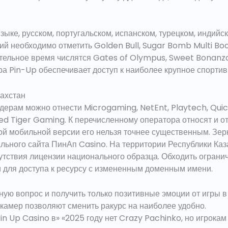
ыке, русском, португальском, испанском, турецком, индийс
ий необходимо отметить Golden Bull, Sugar Bomb Multi Boo
тельное время числятся Gates of Olympus, Sweet Bonanza,
ора Pin-Up обеспечивает доступ к наиболее крупное спорти
захстан
рам можно отнести Microgaming, NetEnt, Playtech, Quicks
 Red Tiger Gaming. К перечисленному оператора относят и 
бной мобильной версии его нельзя точнее существенным. Зер
ьного сайта ПинАп Casino. На территории Республики Каз
утствия лицензии национального образца. Обходить огран
 для доступа к ресурсу с измененным доменным имени.
ую вопрос и получить только позитивные эмоции от игры в 
камер позволяют сменить ракурс на наиболее удобно.
in Up Casino в» «2025 году нет Crazy Pachinko, но игрокам