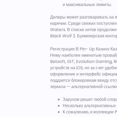
и максимальные лимиты.
Дилеры может разговаривать на яз
наречии. Среди свежих поступлен
Waters. В списке хитов продолжи
Black Wolf 2. Букмекерская конт
Регистрация В Pin- Up Казино Ка
Нему наиболее именитым провайде
Betsoft, IGT, Evolution Gaming,
устройств на iOS, но за счет удо
оформление и интерфейс официал
поддается блокировкам ввиду отс
зеркала — альтернативной ссылки
Зарухом решит любой спорн
Несколько альтернативных 
К сожалению, и коллекции P