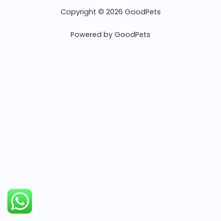
Copyright © 2026 GoodPets
Powered by GoodPets