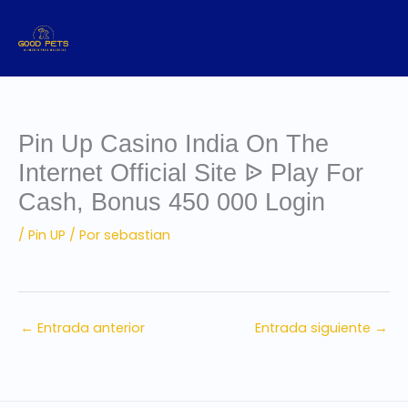
Ir
al
contenido
Pin Up Casino India On The
Internet Official Site ᐉ Play For
Cash, Bonus 450 000 Login
/
Pin UP
/ Por
sebastian
←
Entrada anterior
Entrada siguiente
→