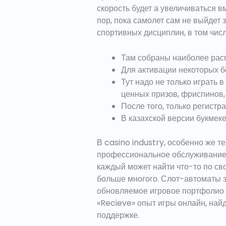
скорость будет а увеличиваться 
пор, пока самолет сам не выйдет
спортивных дисциплин, в том числ
Там собраны наиболее расп
Для активации некоторых б
Тут надо не только играть 
ценных призов, фриспинов,
После того, только регист
В казахской версии букмеке
В casino industry, особенно же те
профессиональное обслуживание. 
каждый может найти что-то по сво
больше многого. Слот-автоматы з
обновляемое игровое портфолио п
«Recieve» опыт игры онлайн, най
поддержке.