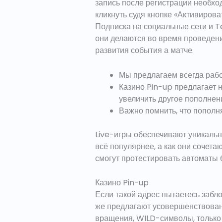
запись после регистрации необход
кликнуть судя кнопке «Активирова
Подписка на социальные сети и 
они делаются во время проведен
развития события а матче.
Мы предлагаем всегда рабо
Казино Pin-up предлагает 
увеличить другое пополнени
Важно помнить, что пополн
Live-игры обеспечивают уникальн
всё популярнее, а как они сочет
смогут протестировать автоматы 
Казино Pin-up
Если такой адрес пытаетесь забл
же предлагают усовершенствован
вращения, WILD-символы, только 