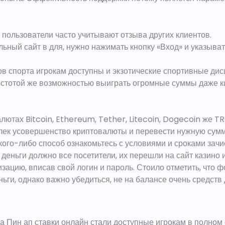
пользователи часто учитывают отзыва других клиентов.
льный сайт в для, нужно нажимать кнопку «Вход» и указыва
в спорта игрокам доступны и экзотические спортивные ди
стотой же возможностью выиграть огромные суммы даже 
ютах Bitcoin, Ethereum, Tether, Litecoin, Dogecoin же T
ек усовершенство криптовалюты и перевести нужную сумму
ого-либо способ ознакомьтесь с условиями и сроками зачис
 деньги должно все посетители, их перешли на сайт казино
изацию, вписав свой логин и пароль. Стоило отметить, чт
ьги, однако важно убедиться, не на балансе очень средств 
 Пин ап ставки онлайн стали доступные игрокам в полном 