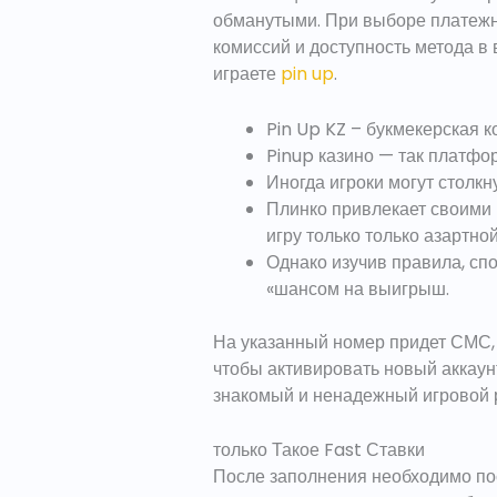
обманутыми. При выборе платежн
комиссий и доступность метода в 
играете
pin up
.
Pin Up KZ – букмекерская к
Pinup казино — так платфо
Иногда игроки могут столк
Плинко привлекает своими 
игру только только азартной
Однако изучив правила, сп
«шансом на выигрыш.
На указанный номер придет СМС, 
чтобы активировать новый аккаун
знакомый и ненадежный игровой 
только Такое Fast Ставки
После заполнения необходимо пос