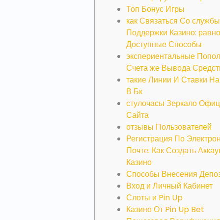
Топ Бонус Игры
как Связаться Со службы
Поддержки Казино: равн
Доступные Способы
экспериентальные Попо
Счета же Вывода Средст
такие Линии И Ставки На
В Бк
стулочасы Зеркало Офиц
Сайта
отзывы Пользователей
Регистрация По Электро
Почте: Как Создать Аккау
Казино
Способы Внесения Депо
Вход и Личный Кабинет
Слоты и Pin Up
Казино От Pin Up Bet