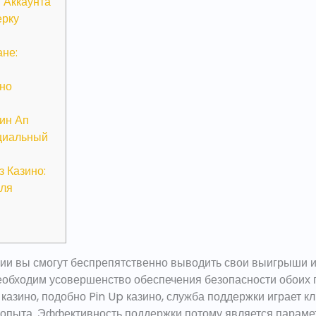
 Аккаунта
ерку
ане:
ино
ин Ап
циальный
з Казино:
Для
ии вы смогут беспрепятственно выводить свои выигрыши 
необходим усовершенство обеспечения безопасности обоих
азино, подобно Pin Up казино, служба поддержки играет к
 опыта. Эффективность поддержки потому является парамет