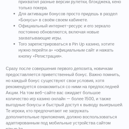
прихватил разные версии рулетки, блэкджека, кено
только покера.
Для активации бонусов просто придешь в раздел
«Бонусы» в своём своем кабинете.
Официальный интернет-ресурс и его зеркало
постоянно обновляются, включая новые
захватывающие игры.
Того зарегистрироваться в Pin Up казино, хотите
нужно перейти а» «официальным сайт и нажать
кнопку «Регистрация».
Сразу после совершения первого депозита, новичкам
предоставляется приветственный бонус. Важно помнить,
но каждый бонус существуют свои условия, хотя
рекомендуется ознакомиться со ними на предпоследней
Акции. На том веб-сайте вас ожидает большое
количество игр казино онлайн — более 1500, и также
выгодные бонусы и быстрый доступ к выводу выигрышей.
Те игроки, кто предпочитают не загружать
дополнительные приложения, должно воспользоваться
адаптированным под мобильные устройства сайтом