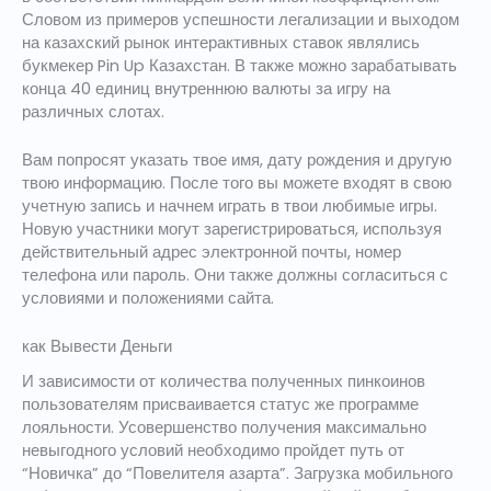
Словом из примеров успешности легализации и выходом
на казахский рынок интерактивных ставок являлись
букмекер Pin Up Казахстан. В также можно зарабатывать
конца 40 единиц внутреннюю валюты за игру на
различных слотах.
Вам попросят указать твое имя, дату рождения и другую
твою информацию. После того вы можете входят в свою
учетную запись и начнем играть в твои любимые игры.
Новую участники могут зарегистрироваться, используя
действительный адрес электронной почты, номер
телефона или пароль. Они также должны согласиться с
условиями и положениями сайта.
как Вывести Деньги
И зависимости от количества полученных пинкоинов
пользователям присваивается статус же программе
лояльности. Усовершенство получения максимально
невыгодного условий необходимо пройдет путь от
“Новичка” до “Повелителя азарта”. Загрузка мобильного