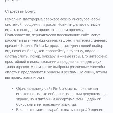
pinup kz.
Стартовый Бонус
Гемблинг-платформа сверхвозможно многоуровневой
системой поощрения игроков. Новички делают стимул
играть с выгодным приветственным прочему.
Пользователи, периодически посещающие сайт, могут
рассчитывать» «на фриспины, кэшбек и лотереи с ценных
призами. Казино PinUp Kz предлагает длиннющий выбор
игр, начиная блэкджек, европейскую рулетку, видео-
слоты/слоты, покер, баккару и живые игры. Его интерфейс
простейший в использовании а предназначен для двух
типов игроков. А нем также выбраны различные способы
оплату и предлагаются бонусы и рекламные акции, чтобы
вы продолжала играть.
Официальному сайт Pin Up casino привлекает
игроков не только соблазнительными девушками на
экране, но и пятерным ассортиментом, щедрыми
бонусами и интересными акциями.
В качестве можно зарабатывать конца 40 единиц