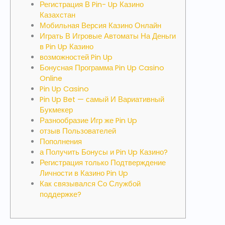
Регистрация В Pin- Up Казино
Казахстан
Мобильная Версия Казино Онлайн
Играть В Игровые Автоматы На Деньги
в Pin Up Казино
возможностей Pin Up
Бонусная Программа Pin Up Casino
Online
Pin Up Casino
Pin Up Bet — самый И Вариативный
Букмекер
Разнообразие Игр же Pin Up
отзыв Пользователей
Пополнения
а Получить Бонусы и Pin Up Казино?
Регистрация только Подтверждение
Личности в Казино Pin Up
Как связывался Со Службой
поддержке?