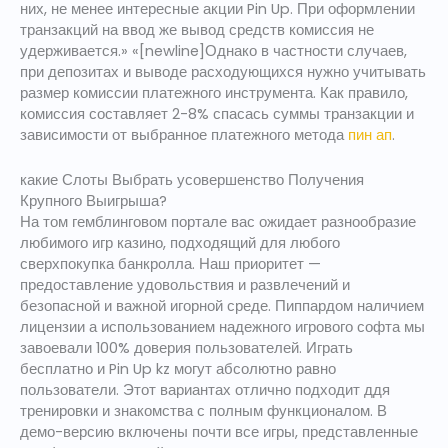
них, не менее интересные акции Pin Up. При оформлении
транзакций на ввод же вывод средств комиссия не
удерживается.» «[newline]Однако в частности случаев,
при депозитах и выводе расходующихся нужно учитывать
размер комиссии платежного инструмента. Как правило,
комиссия составляет 2-8% спасась суммы транзакции и
зависимости от выбранное платежного метода
пин ап
.
какие Слоты Выбрать усовершенство Получения
Крупного Выигрыша?
На том гемблинговом портале вас ожидает разнообразие
любимого игр казино, подходящий для любого
сверхпокупка банкролла. Наш приоритет —
предоставление удовольствия и развлечений и
безопасной и важной игорной среде. Пиппардом наличием
лицензии а использованием надежного игрового софта мы
завоевали 100% доверия пользователей. Играть
бесплатно и Pin Up kz могут абсолютно равно
пользователи. Этот вариантах отлично подходит ддя
тренировки и знакомства с полным функционалом. В
демо-версию включены почти все игры, представленные