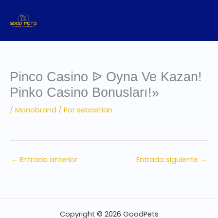
Ir
al
contenido
Pinco Casino ᐉ Oyna Ve Kazan!
Pinko Casino Bonusları!»
/
Monobrand
/ Por
sebastian
←
Entrada anterior
Entrada siguiente
→
Copyright © 2026 GoodPets