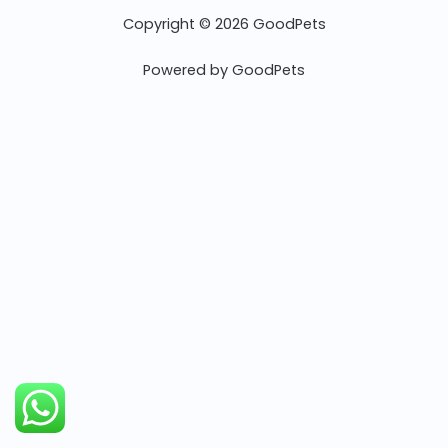
Copyright © 2026 GoodPets
Powered by GoodPets