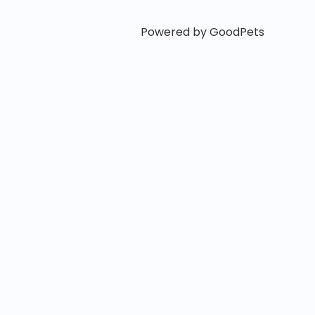
Powered by GoodPets