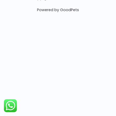
Powered by GoodPets