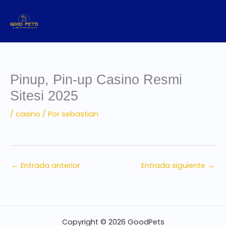
Ir
al
contenido
Pinup, Pin-up Casino Resmi
Sitesi 2025
/
casino
/ Por
sebastian
←
Entrada anterior
Entrada siguiente
→
Copyright © 2026 GoodPets